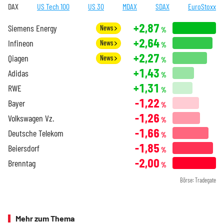
DAX
US Tech 100
US 30
MDAX
SDAX
EuroStoxx
+2,87
Siemens Energy
News
%
+2,64
Infineon
News
%
+2,27
Qiagen
News
%
+1,43
Adidas
%
+1,31
RWE
%
-1,22
Bayer
%
-1,26
Volkswagen Vz.
%
-1,66
Deutsche Telekom
%
-1,85
Beiersdorf
%
-2,00
Brenntag
%
Börse: Tradegate
Mehr zum Thema