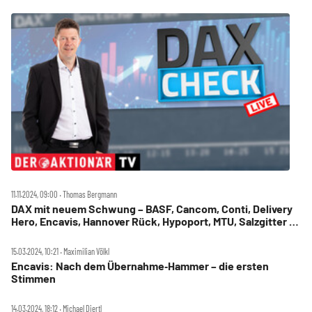
11.11.2024, 09:00 ‧ Thomas Bergmann
DAX mit neuem Schwung – BASF, Cancom, Conti, Delivery
Hero, Encavis, Hannover Rück, Hypoport, MTU, Salzgitter im
Check
15.03.2024, 10:21 ‧ Maximilian Völkl
Encavis: Nach dem Übernahme‑Hammer – die ersten
Stimmen
14.03.2024, 18:12 ‧ Michael Diertl