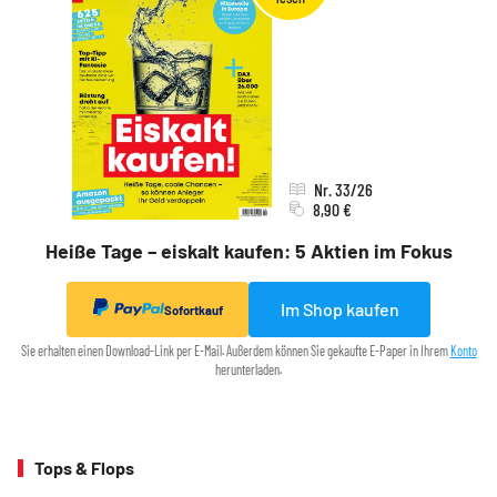
Nr. 33/26
8,90 €
Heiße Tage – eiskalt kaufen: 5 Aktien im Fokus
Im Shop kaufen
Sofortkauf
Sie erhalten einen Download-Link per E-Mail. Außerdem können Sie gekaufte E-Paper in Ihrem
Konto
herunterladen.
Tops & Flops