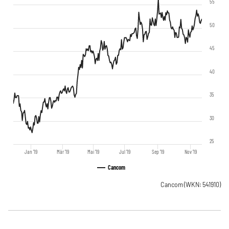
55
50
45
40
35
30
25
Jan '19
Mär '19
Mai '19
Jul '19
Sep '19
Nov '19
Cancom
Cancom
(WKN: 541910)