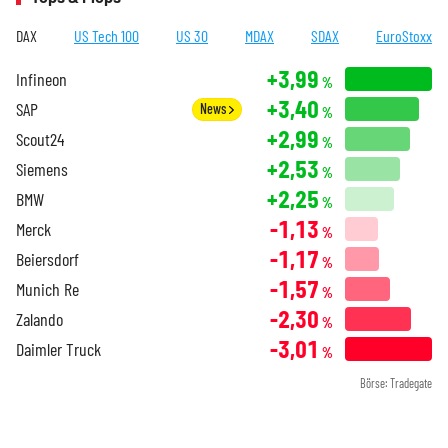
DAX
US Tech 100
US 30
MDAX
SDAX
EuroStoxx
+3,99
Infineon
%
+3,40
SAP
News
%
+2,99
Scout24
%
+2,53
Siemens
%
+2,25
BMW
%
-1,13
Merck
%
-1,17
Beiersdorf
%
-1,57
Munich Re
%
-2,30
Zalando
%
-3,01
Daimler Truck
%
Börse: Tradegate