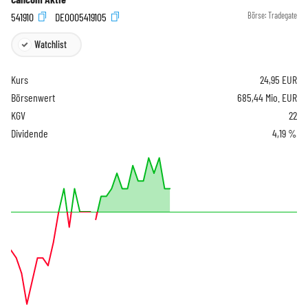
541910
DE0005419105
Börse:
Tradegate
Watchlist
Kurs
24,95
EUR
Börsenwert
685,44 Mio. EUR
KGV
22
Dividende
4,19 %