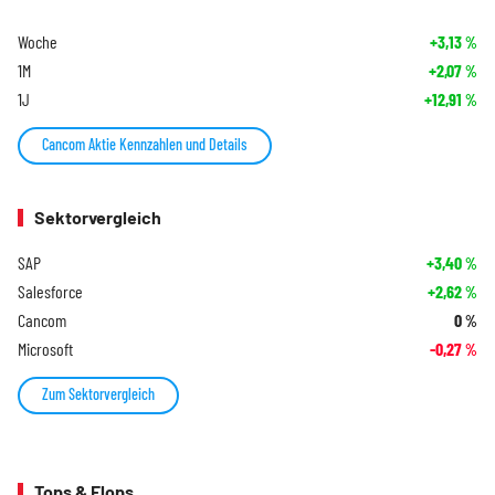
Woche
+3,13
%
1M
+2,07
%
1J
+12,91
%
Cancom Aktie Kennzahlen und Details
Sektorvergleich
SAP
+3,40
%
Salesforce
+2,62
%
Cancom
0
%
Microsoft
-0,27
%
Zum Sektorvergleich
Tops & Flops