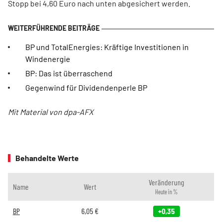
Stopp bei 4,60 Euro nach unten abgesichert werden.
BP und TotalEnergies: Kräftige Investitionen in
Windenergie
BP: Das ist überraschend
Gegenwind für Dividendenperle BP
Mit Material von dpa-AFX
Behandelte Werte
Veränderung
Name
Wert
Heute in %
BP
6,05
€
+0,35