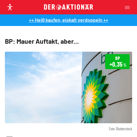
++ Heiß kaufen, eiskalt verdoppeln ++
BP: Mauer Auftakt, aber...
BP
+0,35
%
Foto: Shutterstock