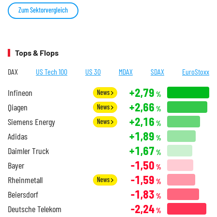
Zum Sektorvergleich
Tops & Flops
DAX
US Tech 100
US 30
MDAX
SDAX
EuroStoxx
+2,79
Infineon
News
%
+2,66
Qiagen
News
%
+2,16
Siemens Energy
News
%
+1,89
Adidas
%
+1,67
Daimler Truck
%
-1,50
Bayer
%
-1,59
Rheinmetall
News
%
-1,83
Beiersdorf
%
-2,24
Deutsche Telekom
%