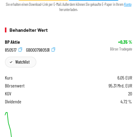
Sie erhalten einen Download-Link per E-Mail. Außerdem können Sie gekaufte E-Paper in Ihrem
Konto
herunterladen.
Behandelter Wert
BP Aktie
+0,35
%
850517
GB0007980591
Börse:
Tradegate
Watchlist
Kurs
6,05
EUR
Börsenwert
95,31 Mrd. EUR
KGV
20
Dividende
4,72 %