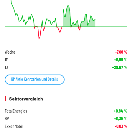
Woche
-7,08
%
1M
+6,99
%
1J
+29,67
%
BP Aktie Kennzahlen und Details
Sektorvergleich
TotalEnergies
+0,84
%
BP
+0,35
%
ExxonMobil
-0,03
%