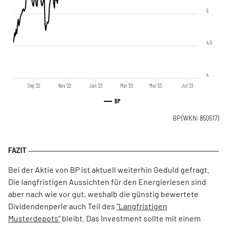
5
4,5
4
Sep '22
Nov '22
Jan '23
Mär '23
Mai '23
Jul '23
BP
BP
(WKN: 850517)
Bei der Aktie von BP ist aktuell weiterhin Geduld gefragt.
Die langfristigen Aussichten für den Energieriesen sind
aber nach wie vor gut, weshalb die günstig bewertete
Dividendenperle auch Teil des
"Langfristigen
Musterdepots"
bleibt. Das Investment sollte mit einem