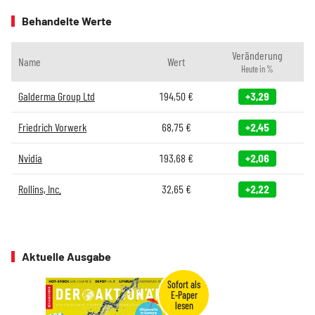
Behandelte Werte
Veränderung
Name
Wert
Heute in %
Galderma Group Ltd
194,50
€
+3,29
Friedrich Vorwerk
68,75
€
+2,45
Nvidia
193,68
€
+2,06
Rollins, Inc.
32,65
€
+2,22
Aktuelle Ausgabe