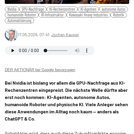
Nvidia
GPU-Nachfrage
KI-Rechenzentren
KI-Agenten
autonome Autos
humanoide Roboter
KI-Infrastruktur
Kawasaki Heavy Industries
Robotik
Automatisierung
17.05.2026, 07:41
‧
Jochen Kauper
DER AKTIONÄR bei Google bevorzugen
Bei Nvidia ist bislang vor allem die GPU-Nachfrage aus KI-
Rechenzentren eingepreist. Die nächste Welle dürfte aber
erst noch kommen: KI-Agenten, autonome Autos,
humanoide Roboter und physische KI. Viele Anleger sehen
diese Anwendungen im Alltag noch kaum — anders als
ChatGPT & Co.
Sobald klar wird, dass auch diese Zukunftsmärkte enorme