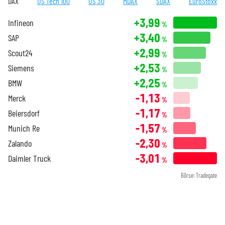
DAX
US Tech 100
US 30
MDAX
SDAX
EuroStoxx
+3,99
Infineon
%
+3,40
SAP
%
+2,99
Scout24
%
+2,53
Siemens
%
+2,25
BMW
%
-1,13
Merck
%
-1,17
Beiersdorf
%
-1,57
Munich Re
%
-2,30
Zalando
%
-3,01
Daimler Truck
%
Börse: Tradegate