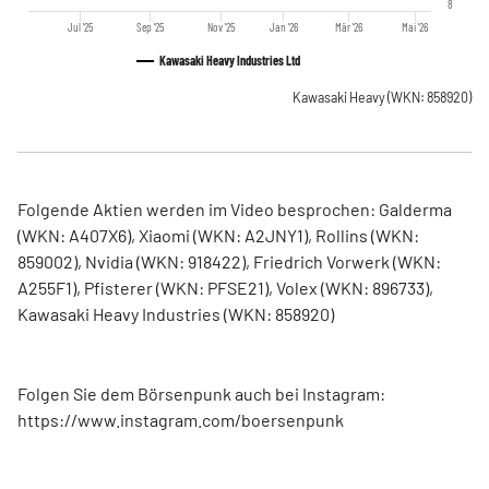
8
Jul '25
Sep '25
Nov '25
Jan '26
Mär '26
Mai '26
Kawasaki Heavy Industries Ltd
Kawasaki Heavy
(WKN: 858920)
Folgende Aktien werden im Video besprochen: Galderma
(WKN: A407X6), Xiaomi (WKN: A2JNY1), Rollins (WKN:
859002), Nvidia (WKN: 918422), Friedrich Vorwerk (WKN:
A255F1), Pfisterer (WKN: PFSE21), Volex (WKN: 896733),
Kawasaki Heavy Industries (WKN: 858920)
Folgen Sie dem Börsenpunk auch bei Instagram:
https://www.instagram.com/boersenpunk