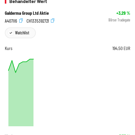
Behandelter Wert
Galderma Group Ltd Aktie
+3,29
%
A407X6
CH1335392721
Börse:
Tradegate
Watchlist
Kurs
194,50
EUR