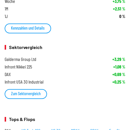
Woche
+3,75
%
1M
+2,51
%
1J
0
%
Kennzahlen und Details
Sektorvergleich
Galderma Group Ltd
+3,29
%
Infront Nikkei 225
+1,08
%
DAX
+0,69
%
Infront USA 30 Industrial
+0,25
%
Zum Sektorvergleich
Tops & Flops