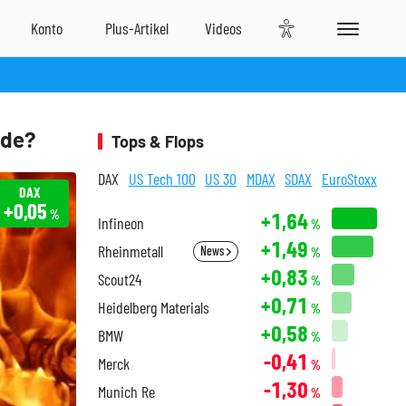
nde?
Tops & Flops
DAX
US Tech 100
US 30
MDAX
SDAX
EuroStoxx
DAX
+0,05
%
+1,64
Infineon
%
+1,49
Rheinmetall
News
%
+0,83
Scout24
%
+0,71
Heidelberg Materials
%
+0,58
BMW
%
-0,41
Merck
%
-1,30
Munich Re
%