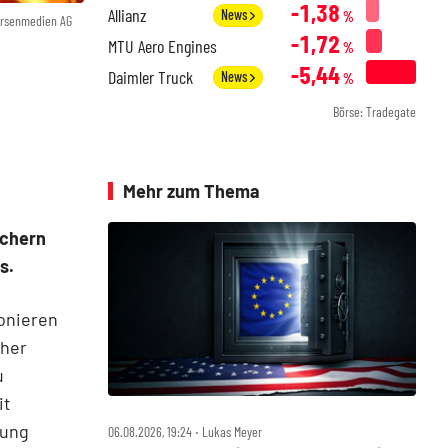
-1,38
Allianz
News
%
örsenmedien AG
-1,72
MTU Aero Engines
%
-5,44
Daimler Truck
News
%
Börse: Tradegate
Mehr zum Thema
öchern
s.
onieren
cher
u
it
gung
06.08.2026, 19:24 ‧ Lukas Meyer