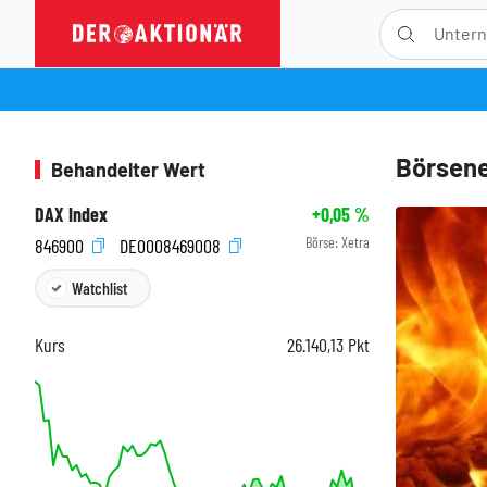
Börsene
Behandelter Wert
DAX Index
+0,05
%
Börse:
Xetra
846900
DE0008469008
Watchlist
Kurs
26.140,13
Pkt