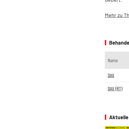
Mehr zu T
Behande
Name
DAX
DAX (RT)
Aktuell