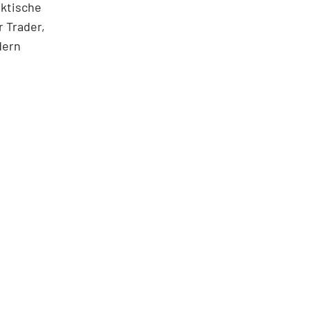
aktische
 Trader,
dern