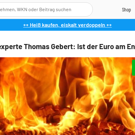
++ Heiß kaufen, eiskalt verdoppeln ++
xperte Thomas Gebert: Ist der Euro am E