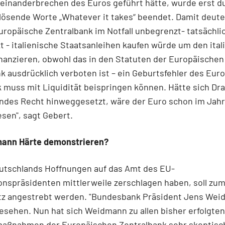
einanderbrechen des Euros geführt hätte, wurde erst d
lösende Worte „Whatever it takes“ beendet. Damit deutet
uropäische Zentralbank im Notfall unbegrenzt- tatsächli
 - italienische Staatsanleihen kaufen würde um den ital
inanzieren, obwohl das in den Statuten der Europäischen
k ausdrücklich verboten ist – ein Geburtsfehler des Euro
muss mit Liquidität beispringen können. Hätte sich Dra
endes Recht hinweggesetzt, wäre der Euro schon im Jahr
sen", sagt Gebert.
mann Härte demonstrieren?
eutschlands Hoffnungen auf das Amt des EU-
spräsidenten mittlerweile zerschlagen haben, soll zum
tz angestrebt werden. "Bundesbank Präsident Jens Wei
esehen. Nun hat sich Weidmann zu allen bisher erfolgten
aßnahmen der Europäischen Zentralbank sehr skeptisc