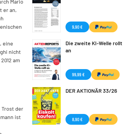
urch Mario
 er an,
ch
ienischen
9,90 €
Die zweite KI-Welle rollt
, eine
an
ghi nicht
 2012 am
99,99 €
DER AKTIONÄR 33/26
 Trost der
dmann ist
8,90 €
h