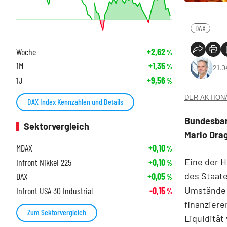
DAX
Woche
+2,62
%
1M
+1,35
%
21.0
1J
+9,56
%
DER AKTIONÄR
DAX Index Kennzahlen und Details
Bundesban
Sektorvergleich
Mario Drag
MDAX
+0,10
%
Eine der 
Infront Nikkei 225
+0,10
%
des Staate
DAX
+0,05
%
Umstände n
Infront USA 30 Industrial
-0,15
%
finanziere
Zum Sektorvergleich
Liquidität