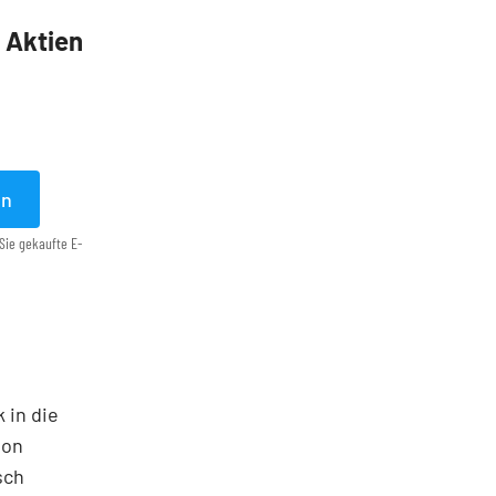
5 Aktien
en
Sie gekaufte E-
 in die
ton
sch