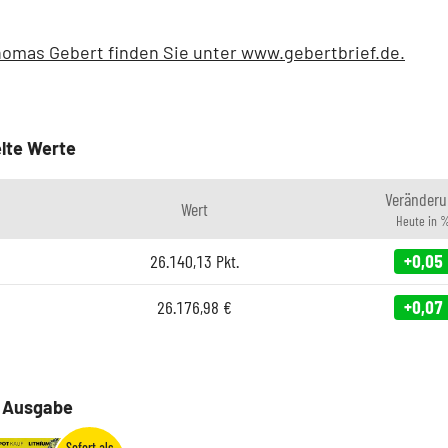
homas Gebert finden Sie unter www.gebertbrief.de.
lte Werte
Veränderu
Wert
Heute in 
26.140,13
Pkt.
+0,05
26.176,98
€
+0,07
e Ausgabe