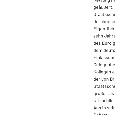
geäußert. 
Staatsschu
durchgese
Eigentlich
zehn Jahr
des Euro g
dem deuts
Einlassun
Gelegenhe
Kollegen e
der von Dr
Staatsschu
größer als
tatsächlic
Aus in sei
Gebert.