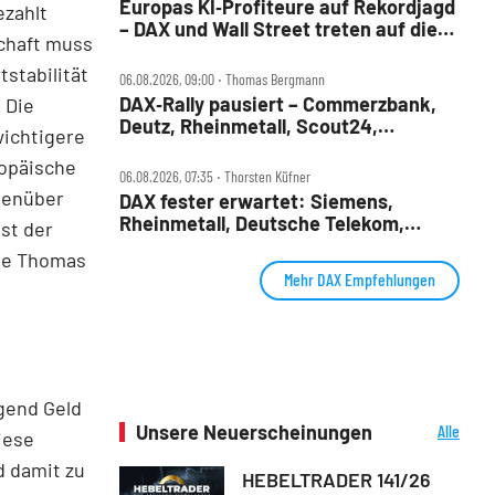
Europas KI‑Profiteure auf Rekordjagd
ezahlt
– DAX und Wall Street treten auf die
chaft muss
Bremse
stabilität
06.08.2026, 09:00 ‧ Thomas Bergmann
DAX‑Rally pausiert – Commerzbank,
 Die
Deutz, Rheinmetall, Scout24,
wichtigere
Siemens, SUSS, United Internet im
ropäische
Check
06.08.2026, 07:35 ‧ Thorsten Küfner
genüber
DAX fester erwartet: Siemens,
Rheinmetall, Deutsche Telekom,
ist der
Merck und Commerzbank im Fokus
rte Thomas
Mehr DAX Empfehlungen
ügend Geld
Unsere Neuerscheinungen
Alle
iese
Neuerscheinungen
d damit zu
HEBELTRADER 141/26