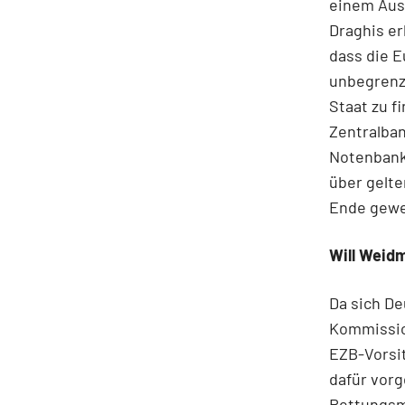
einem Aus
Draghis er
dass die E
unbegrenzt
Staat zu f
Zentralban
Notenbank 
über gelt
Ende gewe
Will Weid
Da sich D
Kommission
EZB-Vorsi
dafür vorg
Rettungsm