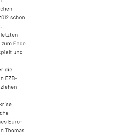
ischen
2012 schon
.
 letzten
, zum Ende
spielt und
r die
en EZB-
tziehen
krise
sche
nes Euro-
von Thomas