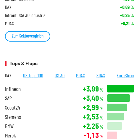
DAX
+0,69
%
Infront USA 30 Industrial
+0,25
%
MDAX
+0,21
%
Zum Sektorvergleich
Tops & Flops
DAX
US Tech 100
US 30
MDAX
SDAX
EuroStoxx
+3,99
Infineon
%
+3,40
SAP
%
+2,99
Scout24
%
+2,53
Siemens
%
+2,25
BMW
%
-1,13
Merck
%