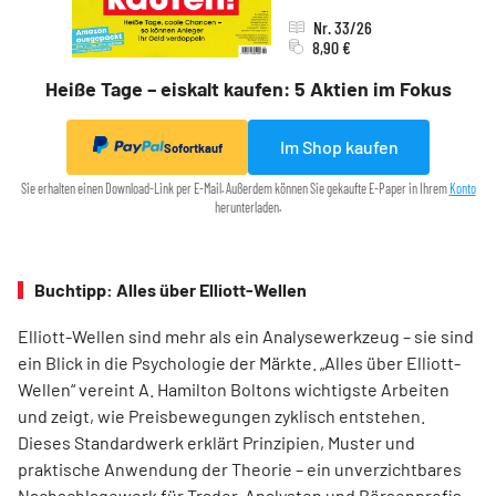
Nr. 33/26
8,90 €
Heiße Tage – eiskalt kaufen: 5 Aktien im Fokus
Im Shop kaufen
Sofortkauf
Sie erhalten einen Download-Link per E-Mail. Außerdem können Sie gekaufte E-Paper in Ihrem
Konto
herunterladen.
Buchtipp: Alles über Elliott-Wellen
Elliott-Wellen sind mehr als ein Analysewerkzeug – sie sind
ein Blick in die Psychologie der Märkte. „Alles über Elliott-
Wellen“ vereint A. Hamilton Boltons wichtigste Arbeiten
und zeigt, wie Preisbewegungen zyklisch entstehen.
Dieses Standardwerk erklärt Prinzipien, Muster und
praktische Anwendung der Theorie – ein unverzichtbares
Nachschlagewerk für Trader, Analysten und Börsenprofis,