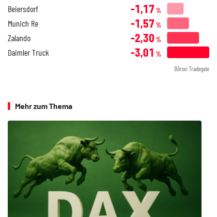
-1,17
Beiersdorf
%
-1,57
Munich Re
%
-2,30
Zalando
%
-3,01
Daimler Truck
%
Börse: Tradegate
Mehr zum Thema