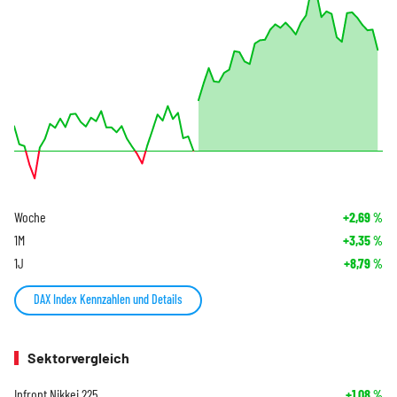
Woche
+2,69
%
1M
+3,35
%
1J
+8,79
%
DAX Index Kennzahlen und Details
Sektorvergleich
Infront Nikkei 225
+1,08
%