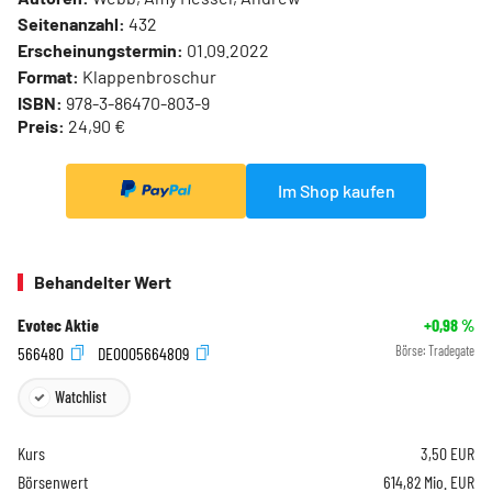
Seitenanzahl:
432
Erscheinungstermin:
01.09.2022
Format:
Klappenbroschur
ISBN:
978-3-86470-803-9
Preis:
24,90 €
Im Shop kaufen
Behandelter Wert
Evotec Aktie
+0,98
%
566480
DE0005664809
Börse:
Tradegate
Watchlist
Kurs
3,50
EUR
Börsenwert
614,82 Mio. EUR