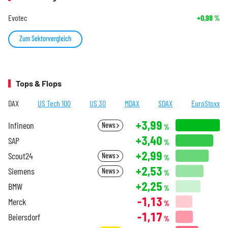
Evotec
+0,98
%
Zum Sektorvergleich
Tops & Flops
DAX
US Tech 100
US 30
MDAX
SDAX
EuroStoxx
+3,99
Infineon
News
%
+3,40
SAP
%
+2,99
Scout24
News
%
+2,53
Siemens
News
%
+2,25
BMW
%
-1,13
Merck
%
-1,17
Beiersdorf
%