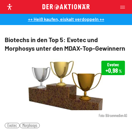
++ Heiß kaufen, eiskalt verdoppeln ++
Biotechs in den Top 5: Evotec und
Morphosys unter den MDAX-Top-Gewinnern
Evotec
+0,98
%
Foto: Börsenmedien AG
Evotec
Morphosys