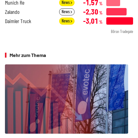
-1,57
Munich Re
News
%
-2,30
Zalando
News
%
-3,01
Daimler Truck
News
%
Börse: Tradegate
Mehr zum Thema