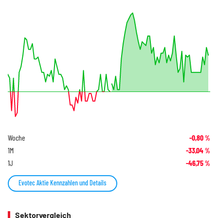
Woche
-0,80
%
1M
-33,04
%
1J
-46,75
%
Evotec Aktie Kennzahlen und Details
Sektorvergleich