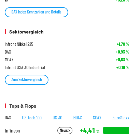
DAX Index Kennzahlen und Details
Sektorvergleich
Infront Nikkei 225
+1,70
%
DAX
+0,93
%
MDAX
+0,63
%
Infront USA 30 Industrial
+0,19
%
Zum Sektorvergleich
Tops & Flops
DAX
US Tech 100
US 30
MDAX
SDAX
EuroStoxx
+4,41
Infineon
News
%