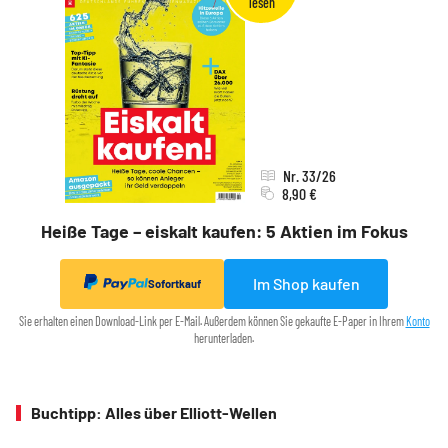
Nr. 33/26
8,90 €
Heiße Tage – eiskalt kaufen: 5 Aktien im Fokus
Im Shop kaufen
Sofortkauf
Sie erhalten einen Download-Link per E-Mail. Außerdem können Sie gekaufte E-Paper in Ihrem
Konto
herunterladen.
Buchtipp: Alles über Elliott-Wellen