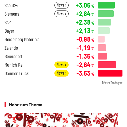
+3,06
Scout24
News
%
+2,84
Siemens
News
%
+2,38
SAP
%
+2,13
Bayer
%
-0,98
Heidelberg Materials
%
-1,19
Zalando
%
-1,35
Beiersdorf
%
-2,64
Munich Re
News
%
-3,53
Daimler Truck
News
%
Börse: Tradegate
Mehr zum Thema