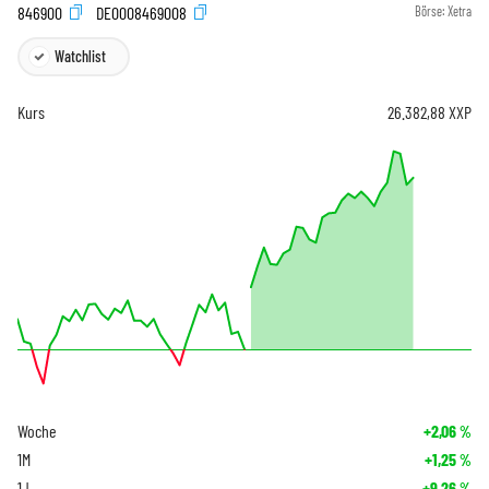
846900
DE0008469008
Börse:
Xetra
Watchlist
Kurs
26.382,88
XXP
Woche
+2,06
%
1M
+1,25
%
1J
+9,26
%