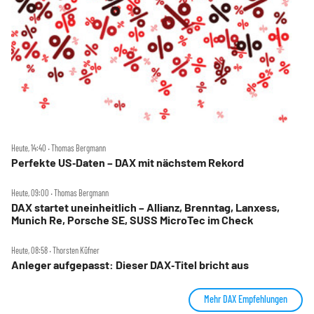
Heute, 14:40 ‧ Thomas Bergmann
Perfekte US‑Daten – DAX mit nächstem Rekord
Heute, 09:00 ‧ Thomas Bergmann
DAX startet uneinheitlich – Allianz, Brenntag, Lanxess,
Munich Re, Porsche SE, SUSS MicroTec im Check
Heute, 08:58 ‧ Thorsten Küfner
Anleger aufgepasst: Dieser DAX‑Titel bricht aus
Mehr DAX Empfehlungen