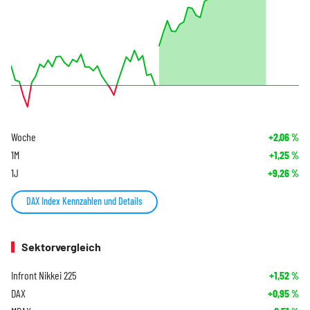
Woche
+2,06
%
1M
+1,25
%
1J
+9,26
%
DAX Index Kennzahlen und Details
Sektorvergleich
Infront Nikkei 225
+1,52
%
DAX
+0,95
%