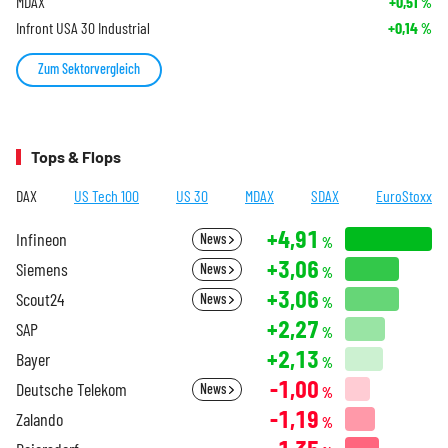
MDAX
+0,51
%
Infront USA 30 Industrial
+0,14
%
Zum Sektorvergleich
Tops & Flops
DAX
US Tech 100
US 30
MDAX
SDAX
EuroStoxx
+4,91
Infineon
News
%
+3,06
Siemens
News
%
+3,06
Scout24
News
%
+2,27
SAP
%
+2,13
Bayer
%
-1,00
Deutsche Telekom
News
%
-1,19
Zalando
%