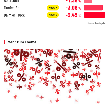
-1,35
Beiersdorf
%
-3,06
Munich Re
News
%
-3,45
Daimler Truck
News
%
Börse: Tradegate
Mehr zum Thema