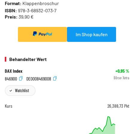
Format:
Klappenbroschur
ISBN:
978-3-68932-073-7
Preis:
39,90 €
Im Shop kaufen
Behandelter Wert
DAX Index
+0,95
%
846900
DE0008469008
Börse:
Xetra
Watchlist
Kurs
26.388,73
Pkt