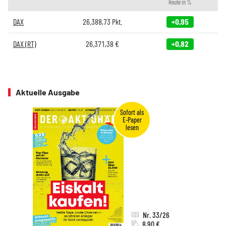
Heute in %
DAX
26.388,73
Pkt.
+0,95
DAX (RT)
26.371,38
€
+0,82
Aktuelle Ausgabe
Nr. 33/26
8,90 €