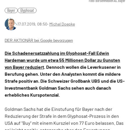
Foto: Börsenmedien AG, Bayer
Bayer
Glyphosat
17.07.2019, 08:50
‧
Michel Doepke
DER AKTIONÄR bei Google bevorzugen
Die Schadenersatzzahlung im Glyphosat-Fall Edwin
Hardeman wurde um etwa 55 Millionen Dollar zu Gunsten
von Bayer reduziert
. Dennoch wollen die Leverkusener in
Berufung gehen. Unter den Analysten kommt die mildere
Strafe positiv an. Die Schweizer Großbank UBS und die US-
Investmentbank Goldman Sachs sehen auch danach
erhebliches Kurspotenzial.
Goldman Sachs hat die Einstufung für Bayer nach der
Reduzierung der Strafe in dem Glyphosat-Prozess in den
USA auf "Buy" mit einem Kursziel von 77 Euro belassen. Das
sei leicht positiv, entspreche aber den Erwartungen,