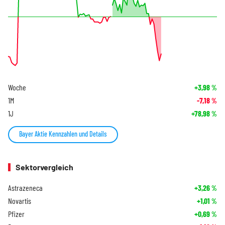
Woche
+3,98
%
1M
-7,18
%
1J
+78,98
%
Bayer Aktie Kennzahlen und Details
Sektorvergleich
Astrazeneca
+3,26
%
Novartis
+1,01
%
Pfizer
+0,69
%