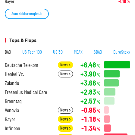
Bayer
-1,18
%
Zum Sektorvergleich
Tops & Flops
DAX
US Tech 100
US 30
MDAX
SDAX
EuroStoxx
+6,48
Deutsche Telekom
News
%
+3,90
Henkel Vz.
News
%
+3,66
Zalando
%
+2,83
Fresenius Medical Care
%
+2,57
Brenntag
%
-0,95
Vonovia
News
%
-1,18
Bayer
News
%
-1,34
Infineon
News
%