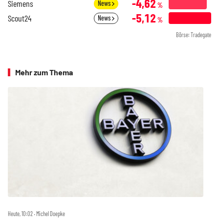
-4,62
Siemens
News
%
-5,12
Scout24
News
%
Börse: Tradegate
Mehr zum Thema
Heute, 10:02 ‧ Michel Doepke