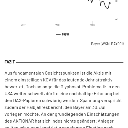
60
40
2017
2018
2019
Bayer
Bayer
(WKN: BAY001)
Aus fundamentalen Gesichtspunkten ist die Aktie mit
einem einstelligen KGV für das laufende Jahr attraktiv
bewertet. Doch solange die Glyphosat-Problematik in den
USA weiter schwelt, dürfte eine nachhaltige Erholung bei
den DAX-Papieren schwierig werden. Spannung verspricht
zudem der Halbjahresbericht, den Bayer am 30. Juli
vorlegen möchte. An der grundlegenden Einschätzungen
des AKTIONÄR hat sich indes nichts geändert: Anleger
sollten mit einem langfristig angelegten Einstieg noch