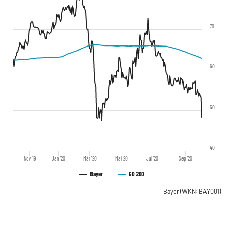
70
60
50
40
Nov '19
Jan '20
Mär '20
Mai '20
Jul '20
Sep '20
Bayer
GD 200
Bayer
(WKN: BAY001)