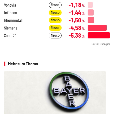
-1,18
Vonovia
News
%
-1,44
Infineon
News
%
-1,50
Rheinmetall
News
%
-4,58
Siemens
News
%
-5,38
Scout24
News
%
Börse: Tradegate
Mehr zum Thema