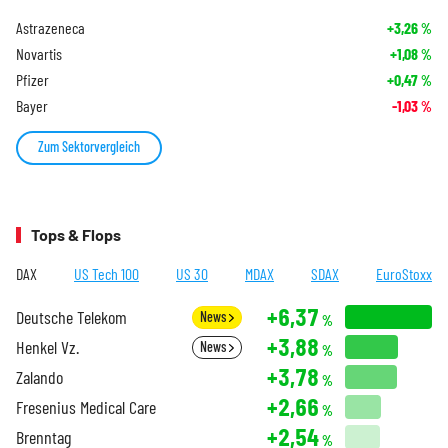
Astrazeneca
+3,26
%
Novartis
+1,08
%
Pfizer
+0,47
%
Bayer
-1,03
%
Zum Sektorvergleich
Tops & Flops
DAX
US Tech 100
US 30
MDAX
SDAX
EuroStoxx
+6,37
Deutsche Telekom
News
%
+3,88
Henkel Vz.
News
%
+3,78
Zalando
%
+2,66
Fresenius Medical Care
%
+2,54
Brenntag
%