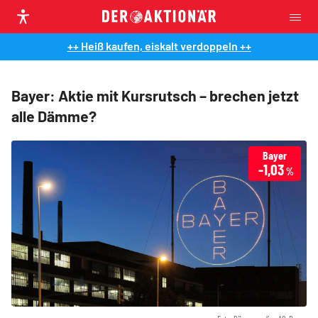
++ Heiß kaufen, eiskalt verdoppeln ++
Bayer: Aktie mit Kursrutsch – brechen jetzt
alle Dämme?
Bayer
-1,03
%