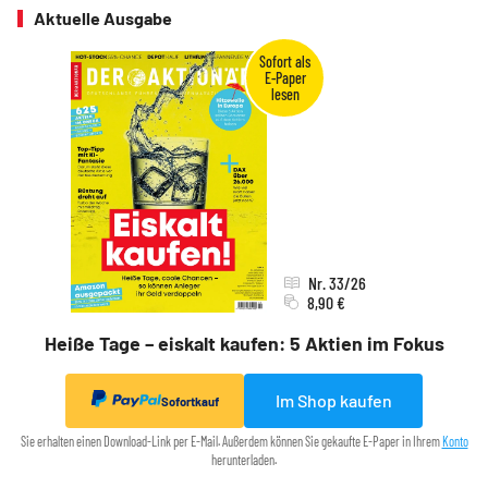
Aktuelle Ausgabe
Nr. 33/26
8,90 €
Heiße Tage – eiskalt kaufen: 5 Aktien im Fokus
Im Shop kaufen
Sofortkauf
Sie erhalten einen Download-Link per E-Mail. Außerdem können Sie gekaufte E-Paper in Ihrem
Konto
herunterladen.