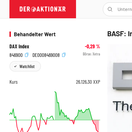
BASF: In
Behandelter Wert
DAX Index
-0,29
%
Börse:
Xetra
846900
DE0008469008
Watchlist
Kurs
26.126,30
XXP