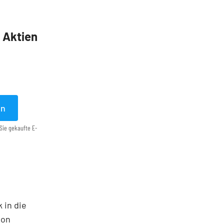
5 Aktien
en
Sie gekaufte E-
 in die
ton