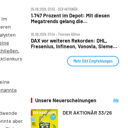
Infineon, Vonovia im Check
05.08.2026, 07:55 ‧ DER AKTIONÄR
1.747 Prozent im Depot: Mit diesen
n im
Megatrends gelang die
seren
außergewöhnliche Performance
alysten
05.08.2026, 07:54 ‧ Thorsten Küfner
DAX vor weiteren Rekorden: DHL,
eine
Fresenius, Infineon, Vonovia, Siemens
chließen.
Energy und Zalando im Fokus
Aktienkurs
Mehr DAX Empfehlungen
 eine
enannte
Unsere Neuerscheinungen
Alle
Neuerscheinungen
DER AKTIONÄR 33/26
endwende
önnte aber