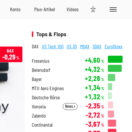
Tops & Flops
DAX
US Tech 100
US 30
MDAX
SDAX
EuroStoxx
DAX
-0,29
%
+4,60
Fresenius
%
+4,32
Beiersdorf
%
+2,28
Bayer
%
+1,34
MTU Aero Engines
%
+1,32
Deutsche Börse
%
-2,35
Vonovia
News
%
-2,72
Zalando
%
-3,67
Continental
%