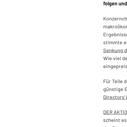
folgen und
Konzernche
makroökon
Ergebnisse
stimmte e
Senkung de
Wie viel d
eingepreist
Für Teile 
günstige E
Directors'
DER AKTION
scheint es