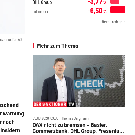
-3,77
DHL Group
%
-6,50
Infineon
%
Börse: Tradegate
örsenmedien AG
Mehr zum Thema
auschend
innwarnung
05.08.2026, 09:00 ‧ Thomas Bergmann
ennoch
DAX nicht zu bremsen – Basler,
 Insidern
Commerzbank, DHL Group, Fresenius,