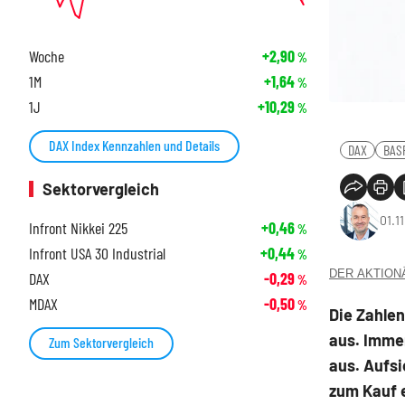
Woche
+2,90
%
1M
+1,64
%
1J
+10,29
%
DAX Index Kennzahlen und Details
DAX
BAS
Sektorvergleich
01.1
Infront Nikkei 225
+0,46
%
Infront USA 30 Industrial
+0,44
%
DER AKTIONÄR
DAX
-0,29
%
MDAX
-0,50
%
Die Zahlen
aus. Imme
Zum Sektorvergleich
aus. Aufs
zum Kauf e