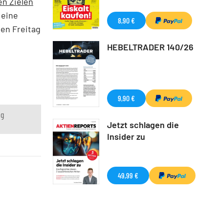
n Zielen
 eine
8,90 €
en Freitag
HEBELTRADER 140/26
9,90 €
ng
Jetzt schlagen die
Insider zu
49,99 €