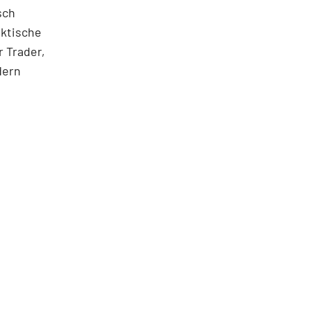
sch
aktische
 Trader,
dern