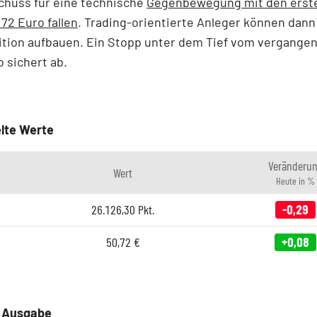
chuss für eine technische
Gegenbewegung mit den erste
 72 Euro fallen
. Trading-orientierte Anleger können dann
ition aufbauen. Ein Stopp unter dem Tief vom vergangen
o sichert ab.
lte Werte
Veränderu
Wert
Heute in %
26.126,30
Pkt.
-0,29
50,72
€
+0,08
e Ausgabe