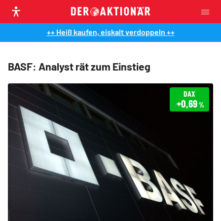
++ Heiß kaufen, eiskalt verdoppeln ++
BASF: Analyst rät zum Einstieg
DAX
+0,69
%