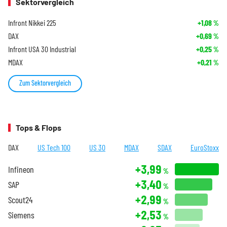
Sektorvergleich
Infront Nikkei 225
+1,08
%
DAX
+0,69
%
Infront USA 30 Industrial
+0,25
%
MDAX
+0,21
%
Zum Sektorvergleich
Tops & Flops
DAX
US Tech 100
US 30
MDAX
SDAX
EuroStoxx
+3,99
Infineon
%
+3,40
SAP
%
+2,99
Scout24
%
+2,53
Siemens
%