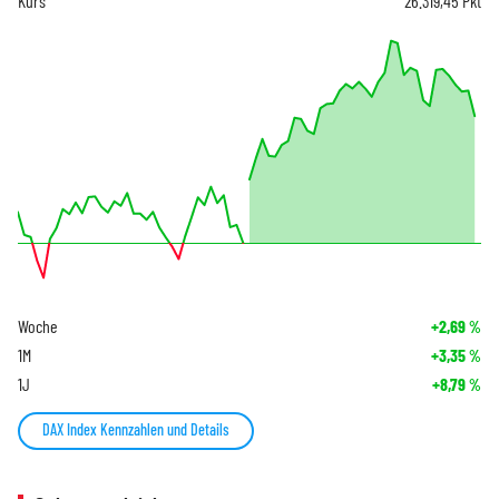
Kurs
26.319,45
Pkt
Woche
+2,69
%
1M
+3,35
%
1J
+8,79
%
DAX Index Kennzahlen und Details