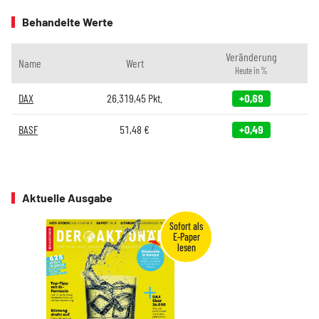
Behandelte Werte
Veränderung
Name
Wert
Heute in %
DAX
26.319,45
Pkt.
+0,69
BASF
51,48
€
+0,49
Aktuelle Ausgabe