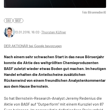
Foto: Börsenmedien AG
DAX
BASF
13.01.2016, 16:02
‧
Thorsten Küfner
DER AKTIONÄR bei Google bevorzugen
Nach einem sehr schwachen Start in das neue Börsenjahr
konnte die Aktie des weltgrößten Chemieproduzenten
BASF zuletzt wieder etwas Boden gut machen. Im heutigen
Handel erhalten die Anteilscheine zusätzlichen
Rückenwind von einem freundlichen Analystenkommentar
aus dem Hause Bernstein.
So hat Bernstein-Research-Analyst Jeremy Redenius die
Aktie von BASF auf "Outperform" mit einem Kursziel von 87
Euro belassen. Im gegenwärtig deflationären Preisumfeld