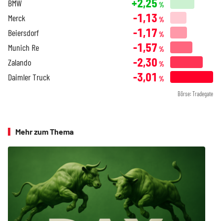
+2,25
BMW
%
-1,13
Merck
%
-1,17
Beiersdorf
%
-1,57
Munich Re
%
-2,30
Zalando
%
-3,01
Daimler Truck
%
Börse: Tradegate
Mehr zum Thema