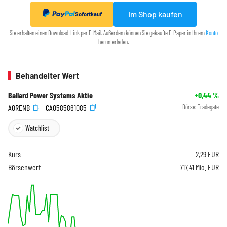
Im Shop kaufen
Sofortkauf
Sie erhalten einen Download-Link per E-Mail. Außerdem können Sie gekaufte E-Paper in Ihrem
Konto
herunterladen.
Behandelter Wert
Ballard Power Systems Aktie
+0,44
%
A0RENB
CA0585861085
Börse:
Tradegate
Watchlist
Kurs
2,29
EUR
Börsenwert
717,41 Mio. EUR