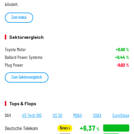
bündelt.
Zum Index
Sektorvergleich
Toyota Motor
+0,60
%
Ballard Power Systems
+0,44
%
Plug Power
-0,02
%
Zum Sektorvergleich
Tops & Flops
DAX
US Tech 100
US 30
MDAX
SDAX
EuroStoxx
+6,37
Deutsche Telekom
News
%