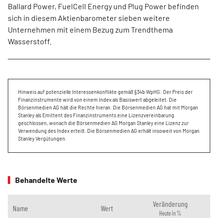
Ballard Power, FuelCell Energy und Plug Power befinden
sich in diesem Aktienbarometer sieben weitere
Unternehmen mit einem Bezug zum Trendthema
Wasserstoff.
Hinweis auf potenzielle Interessenkonflikte gemäß §34b WpHG: Der Preis der
Finanzinstrumente wird von einem Index als Basiswert abgeleitet. Die
Börsenmedien AG hält die Rechte hieran. Die Börsenmedien AG hat mit Morgan
Stanley als Emittent des Finanzinstruments eine Lizenzvereinbarung
geschlossen, wonach die Börsenmedien AG Morgan Stanley eine Lizenz zur
Verwendung des Index erteilt. Die Börsenmedien AG erhält insoweit von Morgan
Stanley Vergütungen.
Behandelte Werte
Veränderung
Name
Wert
Heute in %