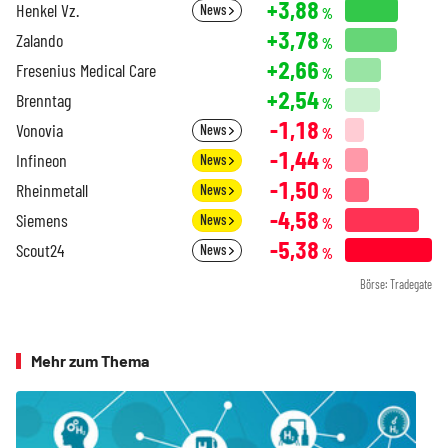
+3,88
Henkel Vz.
News
%
+3,78
Zalando
%
+2,66
Fresenius Medical Care
%
+2,54
Brenntag
%
-1,18
Vonovia
News
%
-1,44
Infineon
News
%
-1,50
Rheinmetall
News
%
-4,58
Siemens
News
%
-5,38
Scout24
News
%
Börse: Tradegate
Mehr zum Thema