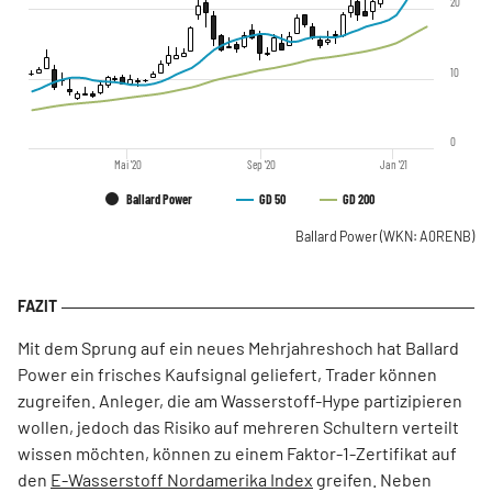
20
10
0
Mai '20
Sep '20
Jan '21
Ballard Power
GD 50
GD 200
Ballard Power
(WKN: A0RENB)
Mit dem Sprung auf ein neues Mehrjahreshoch hat Ballard
Power ein frisches Kaufsignal geliefert, Trader können
zugreifen. Anleger, die am Wasserstoff-Hype partizipieren
wollen, jedoch das Risiko auf mehreren Schultern verteilt
wissen möchten, können zu einem Faktor-1-Zertifikat auf
den
E-Wasserstoff Nordamerika Index
greifen. Neben