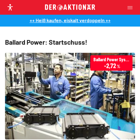
++ Heiß kaufen, eiskalt verdoppeln ++
Ballard Power: Startschuss!
Ballard Power Systems
-2,72
%