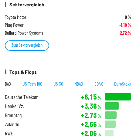
Sektorvergleich
Toyota Motor
0
%
Plug Power
-1,10
%
Ballard Power Systems
-2,72
%
Zum Sektorvergleich
Tops & Flops
DAX
US Tech 100
US 30
MDAX
SDAX
EuroStoxx
+6,15
Deutsche Telekom
%
+3,36
Henkel Vz.
%
+2,73
Brenntag
%
+2,56
Zalando
%
+2,06
RWE
%