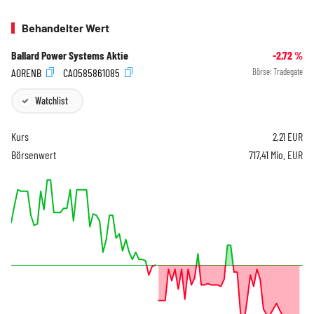
Behandelter Wert
Ballard Power Systems Aktie
-2,72
%
A0RENB
CA0585861085
Börse:
Tradegate
Watchlist
Kurs
2,21
EUR
Börsenwert
717,41 Mio. EUR