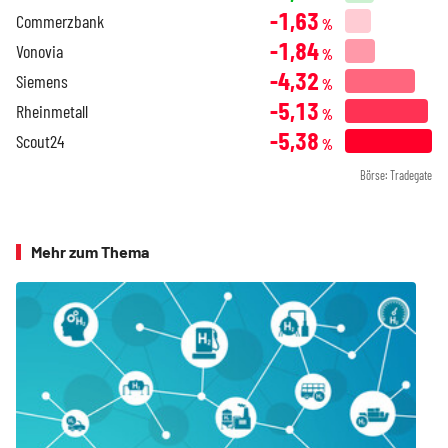
-1,63
Commerzbank
%
-1,84
Vonovia
%
-4,32
Siemens
%
-5,13
Rheinmetall
%
-5,38
Scout24
%
Börse: Tradegate
Mehr zum Thema