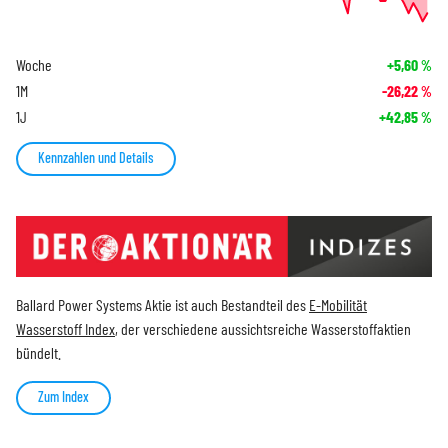
Woche
+5,60
%
1M
-26,22
%
1J
+42,85
%
Kennzahlen und Details
Ballard Power Systems Aktie ist auch Bestandteil des
E-Mobilität
Wasserstoff Index
, der verschiedene aussichtsreiche Wasserstoffaktien
bündelt.
Zum Index