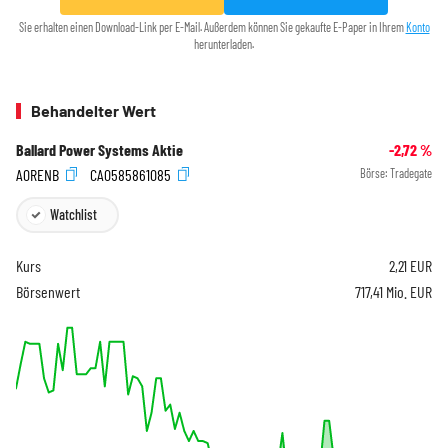
Sie erhalten einen Download-Link per E-Mail. Außerdem können Sie gekaufte E-Paper in Ihrem
Konto
herunterladen.
Behandelter Wert
Ballard Power Systems Aktie
-2,72
%
A0RENB
CA0585861085
Börse:
Tradegate
Watchlist
Kurs
2,21
EUR
Börsenwert
717,41 Mio. EUR