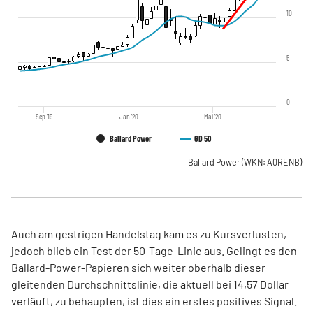
10
5
0
Sep '19
Jan '20
Mai '20
Ballard Power
GD 50
Ballard Power
(WKN: A0RENB)
Auch am gestrigen Handelstag kam es zu Kursverlusten,
jedoch blieb ein Test der 50-Tage-Linie aus. Gelingt es den
Ballard-Power-Papieren sich weiter oberhalb dieser
gleitenden Durchschnittslinie, die aktuell bei 14,57 Dollar
verläuft, zu behaupten, ist dies ein erstes positives Signal.