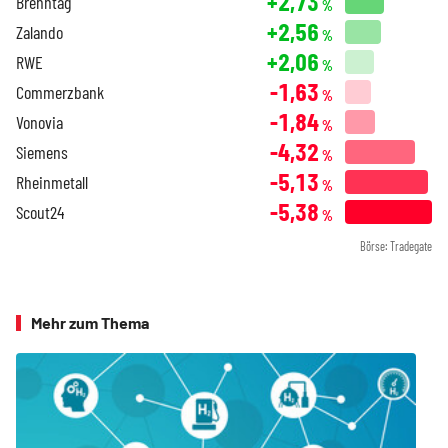
+2,73
Brenntag
%
+2,56
Zalando
%
+2,06
RWE
%
-1,63
Commerzbank
%
-1,84
Vonovia
%
-4,32
Siemens
%
-5,13
Rheinmetall
%
-5,38
Scout24
%
Börse: Tradegate
Mehr zum Thema