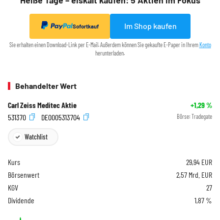
Heiße Tage – eiskalt kaufen: 5 Aktien im Fokus
Im Shop kaufen
Sofortkauf
Sie erhalten einen Download-Link per E-Mail. Außerdem können Sie gekaufte E-Paper in Ihrem
Konto
herunterladen.
Behandelter Wert
Carl Zeiss Meditec Aktie
+1,29
%
531370
DE0005313704
Börse:
Tradegate
Watchlist
Kurs
29,94
EUR
Börsenwert
2,57 Mrd. EUR
KGV
27
Dividende
1,87 %