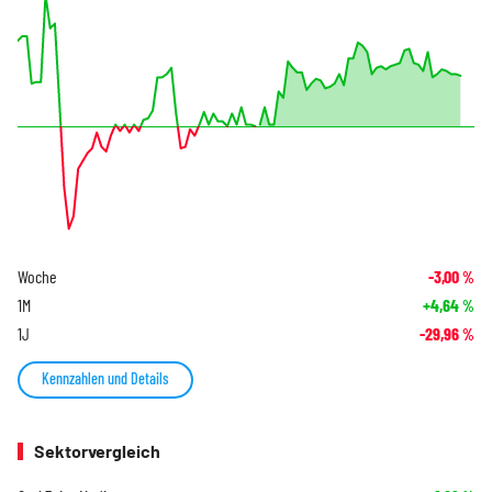
Woche
-3,00
%
1M
+4,64
%
1J
-29,96
%
Kennzahlen und Details
Sektorvergleich