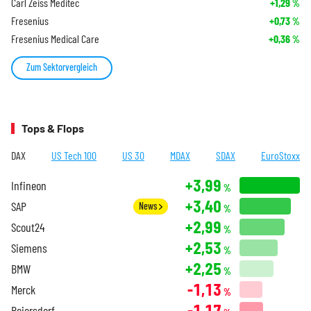
Carl Zeiss Meditec
+1,29
%
Fresenius
+0,73
%
Fresenius Medical Care
+0,36
%
Zum Sektorvergleich
Tops & Flops
DAX
US Tech 100
US 30
MDAX
SDAX
EuroStoxx
+3,99
Infineon
%
+3,40
SAP
News
%
+2,99
Scout24
%
+2,53
Siemens
%
+2,25
BMW
%
-1,13
Merck
%
-1,17
Beiersdorf