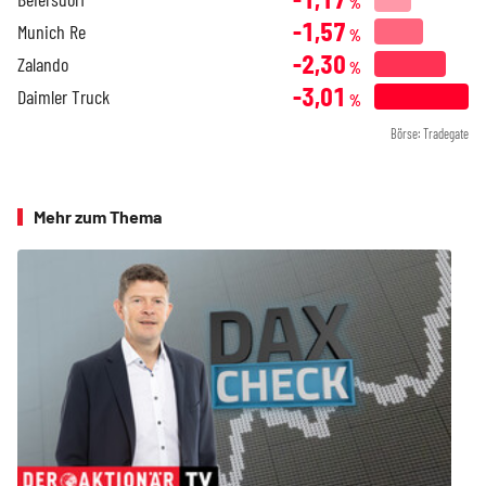
%
-1,57
Munich Re
%
-2,30
Zalando
%
-3,01
Daimler Truck
%
Börse: Tradegate
Mehr zum Thema