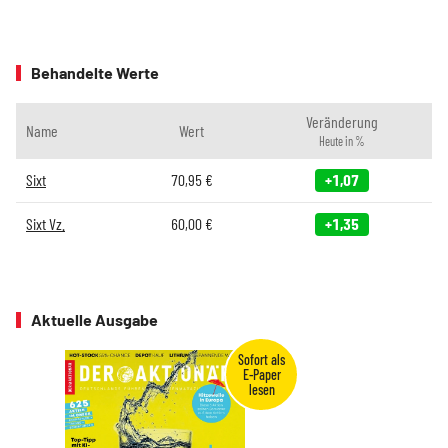
Behandelte Werte
Veränderung
Name
Wert
Heute in %
Sixt
70,95
€
+1,07
Sixt Vz.
60,00
€
+1,35
Aktuelle Ausgabe