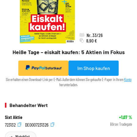
Nr. 33/26
8,90 €
Heiße Tage – eiskalt kaufen: 5 Aktien im Fokus
Im Shop kaufen
Sofortkauf
Sie erhalten einen Download-Link per E-Mail. Außerdem können Sie gekaufte E-Paper in Ihrem
Konto
herunterladen.
Behandelter Wert
Sixt Aktie
+1,07
%
723132
DE0007231326
Börse:
Tradegate
Watchlist