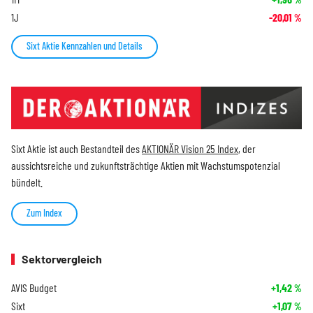
1J
-20,01
%
Sixt Aktie Kennzahlen und Details
Sixt Aktie ist auch Bestandteil des
AKTIONÄR Vision 25 Index
, der
aussichtsreiche und zukunftsträchtige Aktien mit Wachstumspotenzial
bündelt.
Zum Index
Sektorvergleich
AVIS Budget
+1,42
%
Sixt
+1,07
%