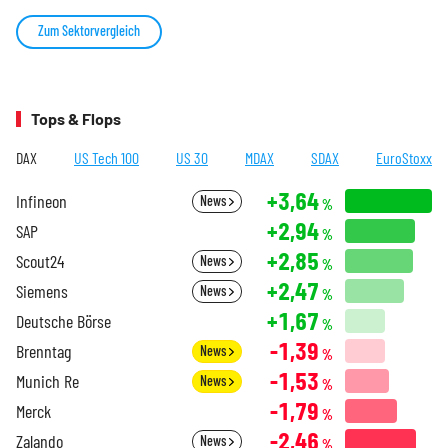
Zum Sektorvergleich
Tops & Flops
DAX
US Tech 100
US 30
MDAX
SDAX
EuroStoxx
+3,64
Infineon
News
%
+2,94
SAP
%
+2,85
Scout24
News
%
+2,47
Siemens
News
%
+1,67
Deutsche Börse
%
-1,39
Brenntag
News
%
-1,53
Munich Re
News
%
-1,79
Merck
%
-2,46
Zalando
News
%