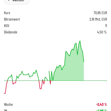
Kurs
70,95
EUR
Börsenwert
2,16 Mrd. EUR
KGV
11
Dividende
4,50 %
Woche
-2,43
%
1M
+1,96
%