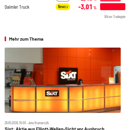
-3,01
Daimler Truck
News
%
Börse: Tradegate
Mehr zum Thema
26.05.2026, 10:00 ‧ Jens Kramarczik
Sixt: Aktie aus Elliott‑Wellen‑Sicht vor Ausbruch