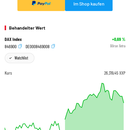
Im Shop kaufen
Behandelter Wert
DAX Index
+0,69
%
846900
DE0008469008
Börse:
Xetra
Watchlist
Kurs
26.319,45
XXP