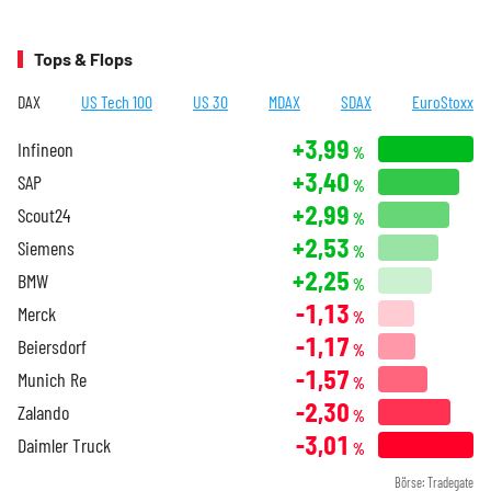
Tops & Flops
DAX
US Tech 100
US 30
MDAX
SDAX
EuroStoxx
+3,99
Infineon
%
+3,40
SAP
%
+2,99
Scout24
%
+2,53
Siemens
%
+2,25
BMW
%
-1,13
Merck
%
-1,17
Beiersdorf
%
-1,57
Munich Re
%
-2,30
Zalando
%
-3,01
Daimler Truck
%
Börse: Tradegate