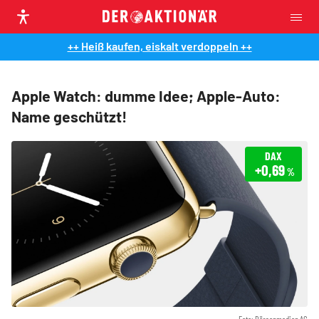
++ Heiß kaufen, eiskalt verdoppeln ++
Apple Watch: dumme Idee; Apple-Auto:
Name geschützt!
DAX
+0,69
%