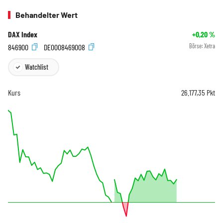
Behandelter Wert
DAX Index
+0,20
%
846900
DE0008469008
Börse:
Xetra
Watchlist
Kurs
26.177,35
Pkt