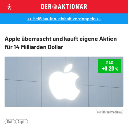
++ Heiß kaufen, eiskalt verdoppeln ++
Apple überrascht und kauft eigene Aktien
für 14 Milliarden Dollar
DAX
+0,20
%
Foto: Börsenmedien AG
DAX
Apple