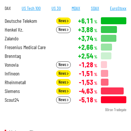
DAX
US Tech 100
US 30
MDAX
SDAX
EuroStoxx
+6,11
Deutsche Telekom
News
%
+3,88
Henkel Vz.
News
%
+3,74
Zalando
%
+2,66
Fresenius Medical Care
%
+2,54
Brenntag
%
-1,28
Vonovia
News
%
-1,51
Infineon
News
%
-1,53
Rheinmetall
News
%
-4,63
Siemens
News
%
-5,18
Scout24
News
%
Börse: Tradegate