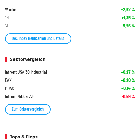
Woche
+2,62
%
1M
+1,35
%
1J
+9,56
%
DAX Index Kennzahlen und Details
Sektorvergleich
Infront USA 30 Industrial
+0,27
%
DAX
+0,20
%
MDAX
+0,14
%
Infront Nikkei 225
-0,59
%
Zum Sektorvergleich
Tops & Flops