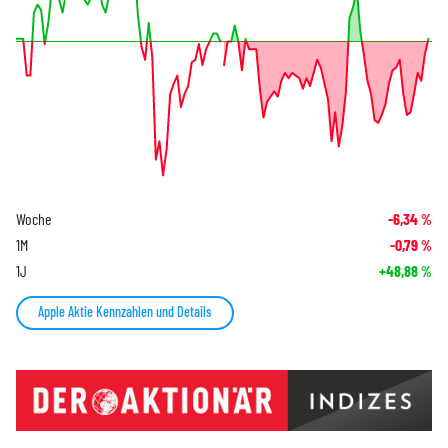
Woche
-6,34
%
1M
-0,79
%
1J
+48,88
%
Apple Aktie Kennzahlen und Details