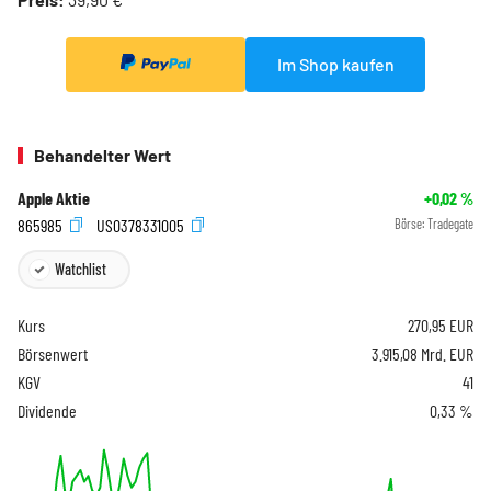
Im Shop kaufen
Behandelter Wert
Apple Aktie
+0,02
%
865985
US0378331005
Börse:
Tradegate
Watchlist
Kurs
270,95
EUR
Börsenwert
3.915,08 Mrd. EUR
KGV
41
Dividende
0,33 %