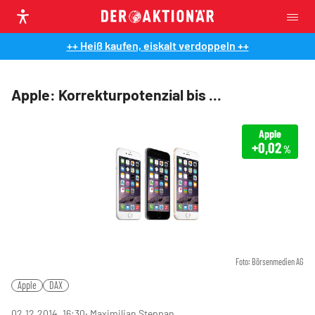
++ Heiß kaufen, eiskalt verdoppeln ++
Apple: Korrekturpotenzial bis ...
Apple
+0,02
%
Foto: Börsenmedien AG
Apple
DAX
02.12.2014, 16:30
‧ Maximilian Steppan