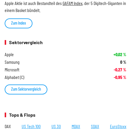
Apple Aktie ist auch Bestandteil des
GAFAM Index
, der 5 Digitech-Giganten in
einem Basket bündelt.
Zum Index
Sektorvergleich
Apple
+0,02
%
Samsung
0
%
Microsoft
-0,27
%
Alphabet (C)
-0,95
%
Zum Sektorvergleich
Tops & Flops
DAX
US Tech 100
US 30
MDAX
SDAX
EuroStoxx