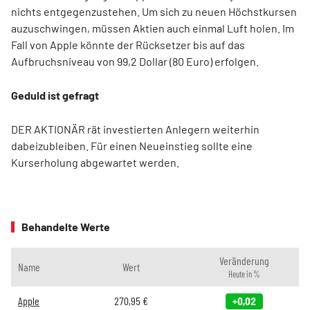
nichts entgegenzustehen. Um sich zu neuen Höchstkursen
auzuschwingen, müssen Aktien auch einmal Luft holen. Im
Fall von Apple könnte der Rücksetzer bis auf das
Aufbruchsniveau von 99,2 Dollar (80 Euro) erfolgen.
Geduld ist gefragt
DER AKTIONÄR rät investierten Anlegern weiterhin
dabeizubleiben. Für einen Neueinstieg sollte eine
Kurserholung abgewartet werden.
Behandelte Werte
Veränderung
Name
Wert
Heute in %
Apple
270,95
€
+0,02