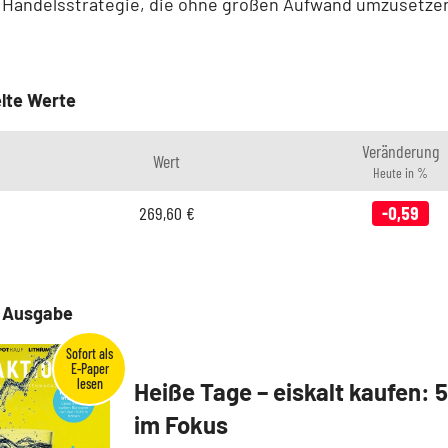
 Handelsstrategie, die ohne großen Aufwand umzusetzen
lte Werte
Veränderung
Wert
Heute in %
269,60
€
-0,59
e Ausgabe
Heiße Tage – eiskalt kaufen: 
im Fokus