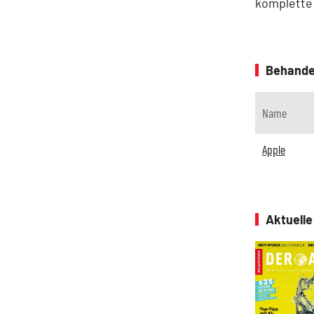
komplette
Behande
Name
Apple
Aktuell