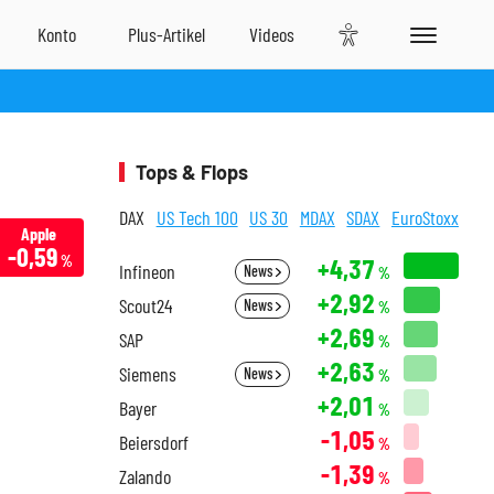
Tops & Flops
DAX
US Tech 100
US 30
MDAX
SDAX
EuroStoxx
Apple
-0,59
%
+4,37
Infineon
News
%
+2,92
Scout24
News
%
+2,69
SAP
%
+2,63
Siemens
News
%
+2,01
Bayer
%
-1,05
Beiersdorf
%
-1,39
Zalando
%