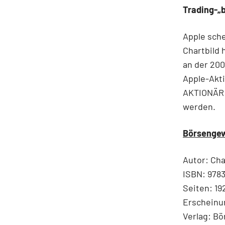
Trading-„
Apple sch
Chartbild 
an der 20
Apple-Akti
AKTIONÄR z
werden.
Börsengew
Autor: Cha
ISBN: 978
Seiten: 19
Erscheinu
Verlag: B