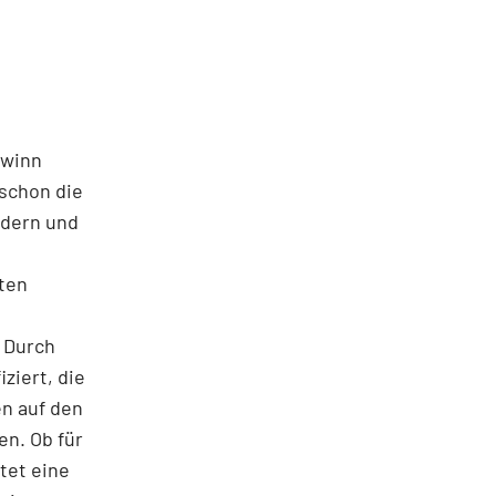
ewinn
 schon die
adern und
kten
. Durch
ziert, die
en auf den
en. Ob für
tet eine