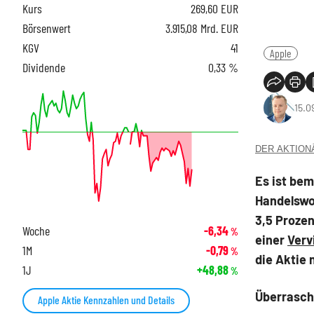
Kurs
269,60
EUR
Börsenwert
3.915,08 Mrd. EUR
KGV
41
Apple
Dividende
0,33 %
15.0
DER AKTIONÄR
Es ist be
Handelswo
3,5 Prozen
Woche
-6,34
%
einer
Verv
1M
-0,79
%
die Aktie
1J
+48,88
%
Überrasch
Apple Aktie Kennzahlen und Details