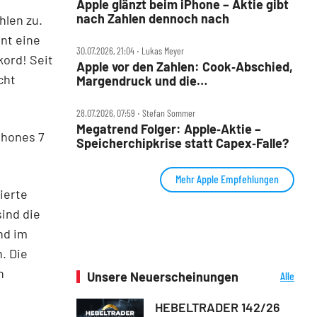
Apple glänzt beim iPhone – Aktie gibt
nach Zahlen dennoch nach
hlen zu.
nt eine
30.07.2026, 21:04 ‧ Lukas Meyer
kord! Seit
Apple vor den Zahlen: Cook‑Abschied,
cht
Margendruck und die
5‑Billionen‑Frage
28.07.2026, 07:59 ‧ Stefan Sommer
Megatrend Folger: Apple‑Aktie –
iPhones 7
Speicherchipkrise statt Capex‑Falle?
Mehr Apple Empfehlungen
ierte
sind die
nd im
. Die
n
Unsere Neuerscheinungen
Alle
Neuerscheinungen
HEBELTRADER 142/26