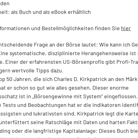
nden
eit: als Buch und als eBook erhältlich
formationen und Bestellmöglichkeiten finden Sie
hier
entscheidende Frage an der Börse lautet: Wie kann ich G
ne systematische, disziplinierte Herangehensweise ist
e. Einer der erfahrensten US-Börsenprofis gibt Profi-Tr
gern wertvolle Tipps dazu.
pp 50 Jahren, die sich Charles D. Kirkpatrick an den Mär
at er schon so gut wie alles gesehen. Dieser enorme
schatz ist in „Börsengewinne mit System“ eingeflossen
 Tests und Beobachtungen hat er die Indikatoren identifi
ssigsten und lukra­tivsten sind. Kirkpatrick legt die Kart
unterfüttert seine Ratschläge mit Daten und harten Fakt
ding oder die langfristige Kapitalanlage: Dieses Buch bie