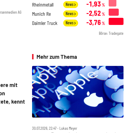
-1,93
Rheinmetall
News
%
-2,52
örsenmedien AG
Munich Re
News
%
-3,76
Daimler Truck
News
%
Börse: Tradegate
Mehr zum Thema
ere mit
von
tete, kennt
30.07.2026, 22:47 ‧ Lukas Meyer