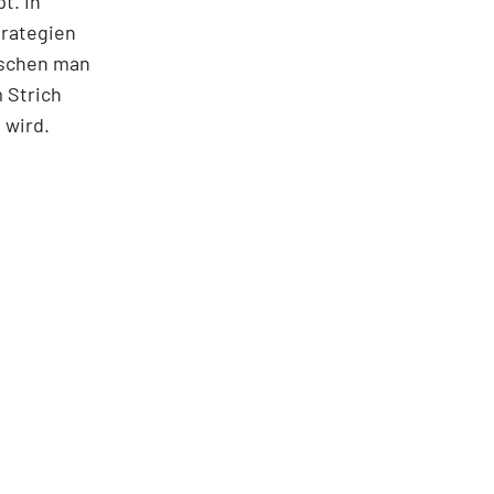
t. In
trategien
ischen man
 Strich
 wird.