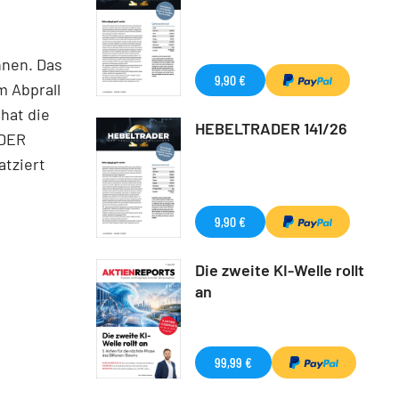
nnen. Das
9,90 €
m Abprall
hat die
HEBELTRADER 141/26
 DER
atziert
9,90 €
Die zweite KI-Welle rollt
an
99,99 €