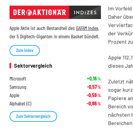
Im Vorfeld
Daher übe
Vervierfac
Apple Aktie ist auch Bestandteil des
GAFAM Index
,
der Verkün
der 5 Digitech-Giganten in einem Basket bündelt.
Prozent zu
Zum Index
Apple 112,
dieses Jah
Sektorvergleich
Microsoft
+0,16
%
Zuletzt nä
Samsung
-0,57
%
sogar kurz
Apple
-0,59
%
Papiere an
Alphabet (C)
-0,86
%
Bereich vo
nächsten 
Zum Sektorvergleich
Bereichen 