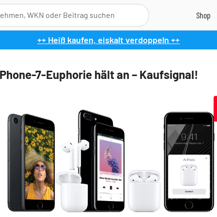
++ Heiß kaufen, eiskalt verdoppeln ++
iPhone-7-Euphorie hält an – Kaufsignal!