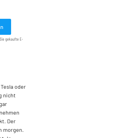
en
Sie gekaufte E-
 Tesla oder
g nicht
gar
ernehmen
kt. Der
on morgen.