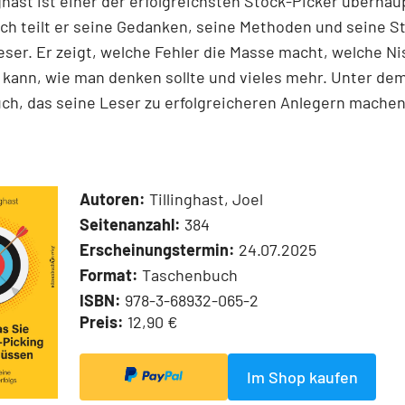
nghast ist einer der erfolgreichsten Stock-Picker überhaup
h teilt er seine Gedanken, seine Methoden und seine S
ser. Er zeigt, welche Fehler die Masse macht, welche N
kann, wie man denken sollte und vieles mehr. Unter dem
ch, das seine Leser zu erfolgreicheren Anlegern machen
Autoren:
Tillinghast, Joel
Seitenanzahl:
384
Erscheinungstermin:
24.07.2025
Format:
Taschenbuch
ISBN:
978-3-68932-065-2
Preis:
12,90 €
Im Shop kaufen