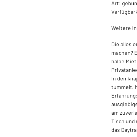
Art: gebu
Verfügbark
Weitere In
Die alles 
machen? Ei
halbe Miet
Privatanle
In den kna
tummelt, h
Erfahrungs
ausgiebige
am zuverlä
Tisch und 
das Daytra