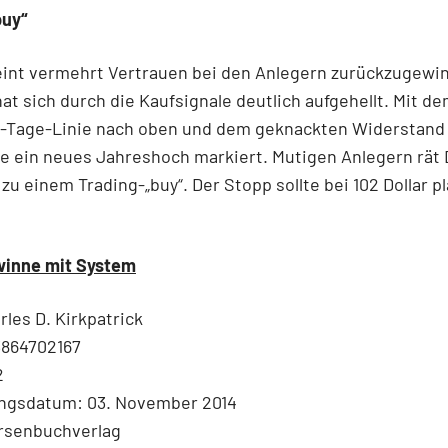
buy“
eint vermehrt Vertrauen bei den Anlegern zurückzugewi
hat sich durch die Kaufsignale deutlich aufgehellt. Mit de
0-Tage-Linie nach oben und dem geknackten Widerstand 
e ein neues Jahreshoch markiert. Mutigen Anlegern rät
u einem Trading-„buy“. Der Stopp sollte bei 102 Dollar pl
inne mit System
rles D. Kirkpatrick
3864702167
2
ngsdatum: 03. November 2014
örsenbuchverlag