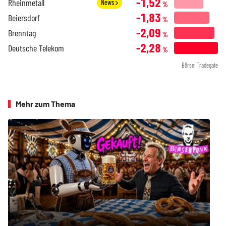
-1,52
Rheinmetall
News
%
-1,83
Beiersdorf
%
-2,09
Brenntag
%
-2,28
Deutsche Telekom
%
Börse: Tradegate
Mehr zum Thema