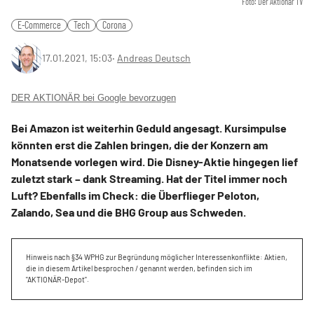
Foto: Der Aktionär TV
E-Commerce
Tech
Corona
17.01.2021, 15:03
‧
Andreas Deutsch
DER AKTIONÄR bei Google bevorzugen
Bei Amazon ist weiterhin Geduld angesagt. Kursimpulse
könnten erst die Zahlen bringen, die der Konzern am
Monatsende vorlegen wird. Die Disney-Aktie hingegen lief
zuletzt stark – dank Streaming. Hat der Titel immer noch
Luft? Ebenfalls im Check: die Überflieger Peloton,
Zalando, Sea und die BHG Group aus Schweden.
Hinweis nach §34 WPHG zur Begründung möglicher Interessenkonflikte: Aktien,
die in diesem Artikel besprochen / genannt werden, befinden sich im
"AKTIONÄR-Depot".