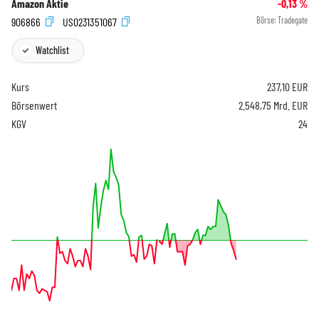
Amazon Aktie
-0,13
%
906866
US0231351067
Börse:
Tradegate
Watchlist
Kurs
237,10
EUR
Börsenwert
2.548,75 Mrd. EUR
KGV
24