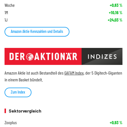
Woche
+0,83
%
1M
+10,16
%
1J
+24,03
%
Amazon Aktie Kennzahlen und Details
Amazon Aktie ist auch Bestandteil des
GAFAM Index
, der 5 Digitech-Giganten
in einem Basket bündelt.
Zum Index
Sektorvergleich
Zooplus
+0,93
%