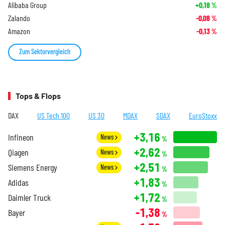
Alibaba Group
+0,18
%
Zalando
-0,08
%
Amazon
-0,13
%
Zum Sektorvergleich
Tops & Flops
DAX
US Tech 100
US 30
MDAX
SDAX
EuroStoxx
+3,16
Infineon
News
%
+2,62
Qiagen
News
%
+2,51
Siemens Energy
News
%
+1,83
Adidas
%
+1,72
Daimler Truck
%
-1,38
Bayer
%