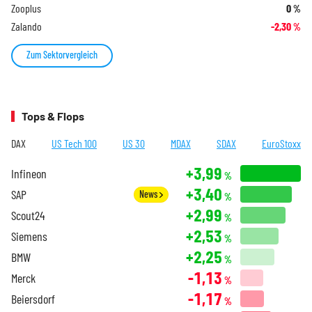
Zooplus
0
%
Zalando
-2,30
%
Zum Sektorvergleich
Tops & Flops
DAX
US Tech 100
US 30
MDAX
SDAX
EuroStoxx
+3,99
Infineon
%
+3,40
SAP
News
%
+2,99
Scout24
%
+2,53
Siemens
%
+2,25
BMW
%
-1,13
Merck
%
-1,17
Beiersdorf
%