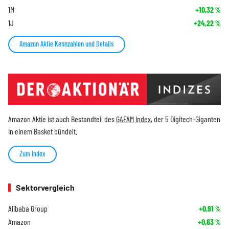
1M
+10,32
%
1J
+24,22
%
Amazon Aktie Kennzahlen und Details
Amazon Aktie ist auch Bestandteil des
GAFAM Index
, der 5 Digitech-Giganten
in einem Basket bündelt.
Zum Index
Sektorvergleich
Alibaba Group
+0,91
%
Amazon
+0,63
%