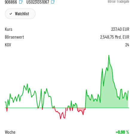
906866
US0231351067
Börse:
Tradegate
Watchlist
Kurs
237,40
EUR
Börsenwert
2.548,75 Mrd. EUR
KGV
24
Woche
+0,98
%