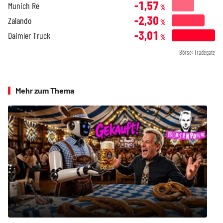
-1,57
Munich Re
%
-2,30
Zalando
%
-3,01
Daimler Truck
%
Börse: Tradegate
Mehr zum Thema