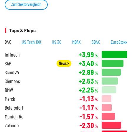
Zum Sektorvergleich
Tops & Flops
DAX
US Tech 100
US 30
MDAX
SDAX
EuroStoxx
+3,99
Infineon
%
+3,40
SAP
News
%
+2,99
Scout24
%
+2,53
Siemens
%
+2,25
BMW
%
-1,13
Merck
%
-1,17
Beiersdorf
%
-1,57
Munich Re
%
-2,30
Zalando
%