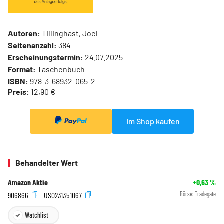
Autoren:
Tillinghast, Joel
Seitenanzahl:
384
Erscheinungstermin:
24.07.2025
Format:
Taschenbuch
ISBN:
978-3-68932-065-2
Preis:
12,90 €
Im Shop kaufen
Behandelter Wert
Amazon Aktie
+0,63
%
906866
US0231351067
Börse:
Tradegate
Watchlist