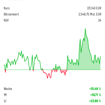
Kurs
237,40
EUR
Börsenwert
2.548,75 Mrd. EUR
KGV
24
Woche
+15,49
%
1M
+10,71
%
1J
+23,90
%