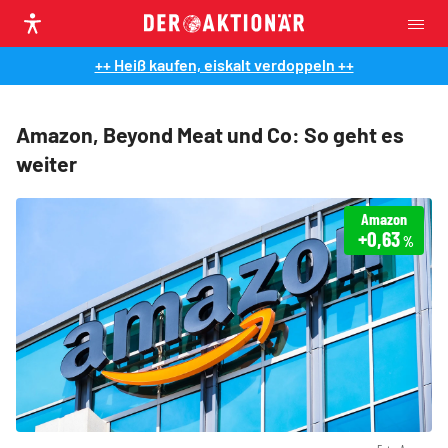
++ Heiß kaufen, eiskalt verdoppeln ++
Amazon, Beyond Meat und Co: So geht es
weiter
Amazon
+0,63
%