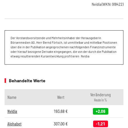
Nvidia
(WKN: 918422)
Der Vorstandsvorsitzende und Mehrheitsinhaber der Herausgeberin
Börsenmedien AG, Herr Bernd Förtsch, ist unmittelbar und mittelbar Positionen
über die in der Publikation angesprochenen nachfolgenden Finanzinstrumente
oder hierauf bezogene Derivate eingegangen, die von der durch die Publikation
etwaig resultierenden Kursentwicklung profitieren: Nvidia.
Behandelte Werte
Veränderung
Name
Wert
Heute in %
Nvidia
193,68
€
+2,06
Alphabet
307,00
€
-1,21