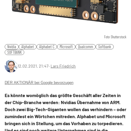
Foto: Shutterstock
Nvidia
Alphabet
Alphabet C
Microsoft
Qualcomm
Softbank
SOFTBANK
12.02.2021, 21:47
‧
Lars Friedrich
DER AKTIONÄR bei Google bevorzugen
Es könnte womöglich das größte Geschäft aller Zeiten in
der Chip-Branche werden: Nvidias Übernahme von ARM.
Doch zwei Big-Tech-Giganten wollen das verhindern – oder
zumindest ein Wörtchen mitreden. Alphabet und Microsoft
bringen sich in Stellung, um das Vorhaben zu torpedieren.
Und es sind noch weitere Unternehmen sind in die