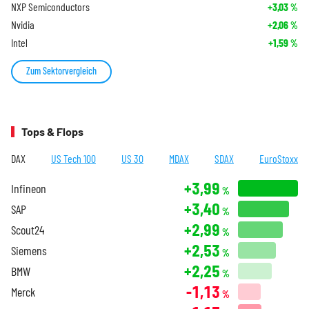
NXP Semiconductors
+3,03
%
Nvidia
+2,06
%
Intel
+1,59
%
Zum Sektorvergleich
Tops & Flops
DAX
US Tech 100
US 30
MDAX
SDAX
EuroStoxx
+3,99
Infineon
%
+3,40
SAP
%
+2,99
Scout24
%
+2,53
Siemens
%
+2,25
BMW
%
-1,13
Merck
%