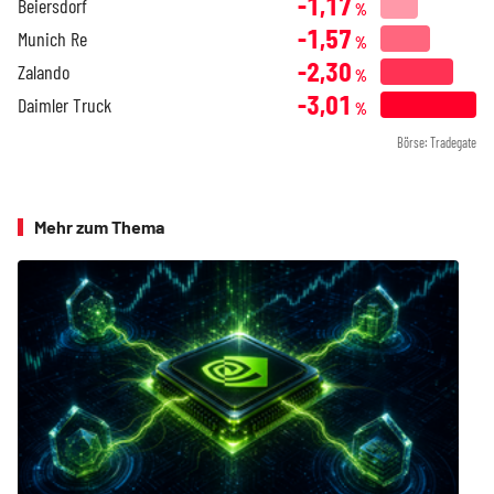
-1,17
Beiersdorf
%
-1,57
Munich Re
%
-2,30
Zalando
%
-3,01
Daimler Truck
%
Börse: Tradegate
Mehr zum Thema