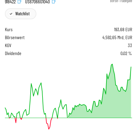
918422
US67066G1040
Börse:
Tradegate
Watchlist
Kurs
193,68
EUR
Börsenwert
4.592,65 Mrd. EUR
KGV
33
Dividende
0,02 %