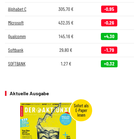
Alphabet C
305,70
€
-0,95
Microsoft
432,35
€
-0,26
Qualcomm
145,16
€
+4,30
Softbank
29,80
€
-1,79
SOFTBANK
1,27
€
+0,32
Aktuelle Ausgabe