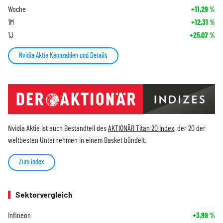
Woche
+11,29
%
1M
+12,31
%
1J
+25,07
%
Nvidia Aktie Kennzahlen und Details
Nvidia Aktie ist auch Bestandteil des
AKTIONÄR Titan 20 Index
, der 20 der
weltbesten Unternehmen in einem Basket bündelt.
Zum Index
Sektorvergleich
Infineon
+3,99
%