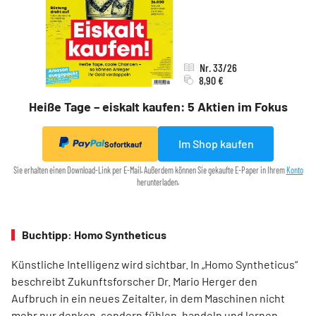
Nr. 33/26
8,90 €
Heiße Tage – eiskalt kaufen: 5 Aktien im Fokus
Im Shop kaufen
Sofortkauf
Sie erhalten einen Download-Link per E-Mail. Außerdem können Sie gekaufte E-Paper in Ihrem
Konto
herunterladen.
Buchtipp: Homo Syntheticus
Künstliche Intelligenz wird sichtbar. In „Homo Syntheticus“
beschreibt Zukunftsforscher Dr. Mario Herger den
Aufbruch in ein neues Zeitalter, in dem Maschinen nicht
mehr nur denken, sondern fühlen, handeln und lernen.