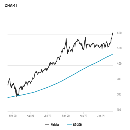
600
500
400
300
200
100
Mär '20
Mai '20
Jul '20
Sep '20
Nov '20
Jan '21
Nvidia
GD 200