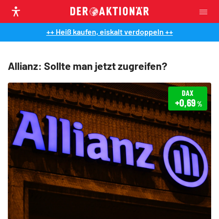
++ Heiß kaufen, eiskalt verdoppeln ++
Allianz: Sollte man jetzt zugreifen?
DAX
+0,69
%