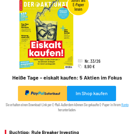
Nr. 33/26
8,90 €
Heiße Tage – eiskalt kaufen: 5 Aktien im Fokus
Im Shop kaufen
Sofortkauf
Sie erhalten einen Download-Link per E-Mail. Außerdem können Sie gekaufte E-Paper in Ihrem
Konto
herunterladen.
Buchtipp: Rule Breaker Investing