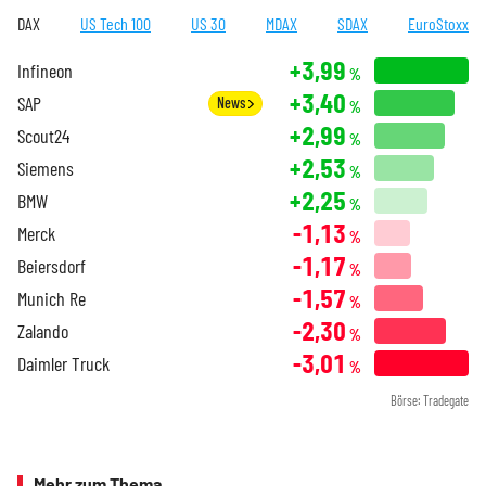
DAX
US Tech 100
US 30
MDAX
SDAX
EuroStoxx
+3,99
Infineon
%
+3,40
SAP
News
%
+2,99
Scout24
%
+2,53
Siemens
%
+2,25
BMW
%
-1,13
Merck
%
-1,17
Beiersdorf
%
-1,57
Munich Re
%
-2,30
Zalando
%
-3,01
Daimler Truck
%
Börse: Tradegate
Mehr zum Thema