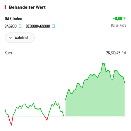
Behandelter Wert
DAX Index
+0,69
%
846900
DE0008469008
Börse:
Xetra
Watchlist
Kurs
26.319,45
Pkt