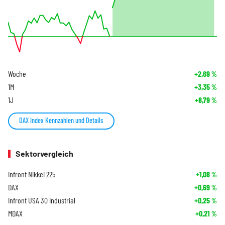
Woche
+2,69
%
1M
+3,35
%
1J
+8,79
%
DAX Index Kennzahlen und Details
Sektorvergleich
Infront Nikkei 225
+1,08
%
DAX
+0,69
%
Infront USA 30 Industrial
+0,25
%
MDAX
+0,21
%