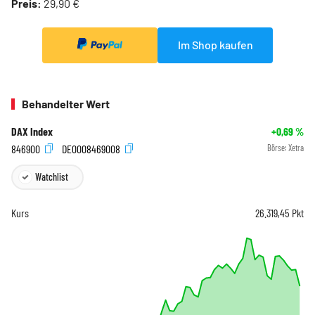
Preis:
29,90 €
Im Shop kaufen
Behandelter Wert
DAX Index
+0,69
%
846900
DE0008469008
Börse:
Xetra
Watchlist
Kurs
26.319,45
Pkt