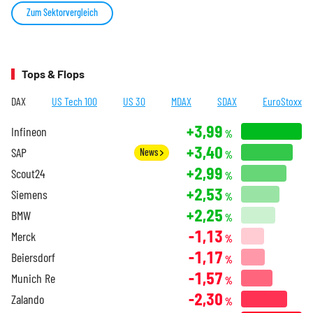
Zum Sektorvergleich
Tops & Flops
DAX
US Tech 100
US 30
MDAX
SDAX
EuroStoxx
+3,99
Infineon
%
+3,40
SAP
News
%
+2,99
Scout24
%
+2,53
Siemens
%
+2,25
BMW
%
-1,13
Merck
%
-1,17
Beiersdorf
%
-1,57
Munich Re
%
-2,30
Zalando
%