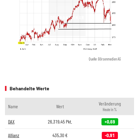
Quelle: Börsenmedien AG
Behandelte Werte
Veränderung
Name
Wert
Heute in %
DAX
26.319,45
Pkt.
+0,69
Allianz
435,30
€
-0,91