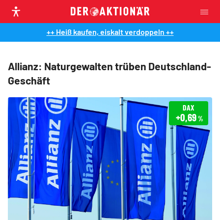
++ Heiß kaufen, eiskalt verdoppeln ++
Allianz: Naturgewalten trüben Deutschland-
Geschäft
DAX
+0,69
%