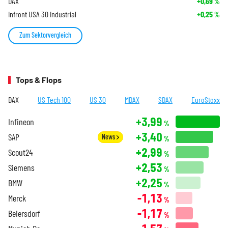
DAX
+0,69
%
Infront USA 30 Industrial
+0,25
%
Zum Sektorvergleich
Tops & Flops
DAX
US Tech 100
US 30
MDAX
SDAX
EuroStoxx
+3,99
Infineon
%
+3,40
SAP
News
%
+2,99
Scout24
%
+2,53
Siemens
%
+2,25
BMW
%
-1,13
Merck
%
-1,17
Beiersdorf
%