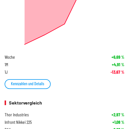
Woche
+6,69
%
1M
+4,91
%
1J
-13,67
%
Kennzahlen und Details
Sektorvergleich
Thor Industries
+2,97
%
Infront Nikkei 225
+1,08
%