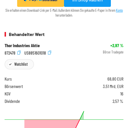
Sie erhalten einen Download-Link per E-Mail. Außerdem können Sie gekaufte E-Paper in Ihrem
Konto
herunterladen.
Behandelter Wert
Thor Industries Aktie
+2,97
%
872478
US8851601018
Börse:
Tradegate
Watchlist
Kurs
68,80
EUR
Börsenwert
3,51 Mrd. EUR
KGV
16
Dividende
2,57 %