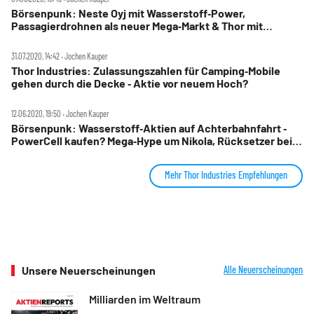
Börsenpunk: Neste Oyj mit Wasserstoff‑Power,
Passagierdrohnen als neuer Mega‑Markt & Thor mit
Hammer‑Comeback ‑ Winnebago, LCI, MIPS und
Tech‑Dauerläufer Paycom‑ darum liegen diese Aktien im
31.07.2020, 14:42 ‧ Jochen Kauper
Trend
Thor Industries: Zulassungszahlen für Camping‑Mobile
gehen durch die Decke ‑ Aktie vor neuem Hoch?
12.06.2020, 19:50 ‧ Jochen Kauper
Börsenpunk: Wasserstoff‑Aktien auf Achterbahnfahrt ‑
PowerCell kaufen? Mega‑Hype um Nikola, Rücksetzer bei
Alfen abwarten ‑ Urlaubsaktien Thor Industries und Pool
Corporation ‑ Re‑opening im Zockerparadies Las Vegas
Mehr Thor Industries Empfehlungen
Unsere Neuerscheinungen
Alle Neuerscheinungen
Milliarden im Weltraum