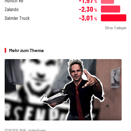
-1,57
Munich Re
%
-2,30
Zalando
%
-3,01
Daimler Truck
%
Börse: Tradegate
Mehr zum Thema
07.08.2020, 18:48 ‧ Jochen Kauper