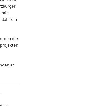
rzburger
t mit
m Jahr ein
erden die
sprojekten
ungen an
,
n – so