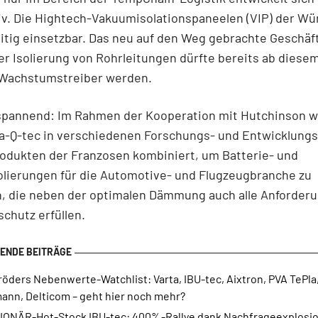
iv. Die Hightech-Vakuumisolationspaneelen (VIP) der Wü
eitig einsetzbar. Das neu auf den Weg gebrachte Geschäf
ler Isolierung von Rohrleitungen dürfte bereits ab diese
 Wachstumstreiber werden.
 spannend: Im Rahmen der Kooperation mit Hutchinson w
va-Q-tec in verschiedenen Forschungs- und Entwicklung
odukten der Franzosen kombiniert, um Batterie- und
olierungen für die Automotive- und Flugzeugbranche zu
n, die neben der optimalen Dämmung auch alle Anforder
chutz erfüllen.
öders Nebenwerte-Watchlist: Varta, IBU-tec, Aixtron, PVA TePla
ann, Delticom – geht hier noch mehr?
IONÄR-Hot-Stock IBU-tec: 400%-Rallye dank Nachfrageexplosio