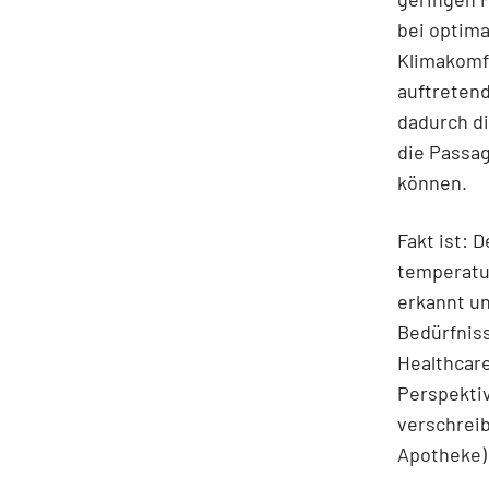
bei optima
Klimakomfo
auftreten
dadurch d
die Passa
können.
Fakt ist: 
temperatu
erkannt un
Bedürfniss
Healthcare
Perspekti
verschreib
Apotheke)