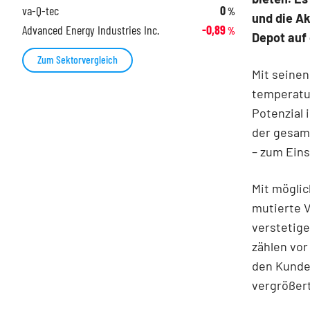
va-Q-tec
0
%
und die Ak
Advanced Energy Industries Inc.
-0,89
%
Depot auf 
Zum Sektorvergleich
Mit seinen
temperatur
Potenzial 
der gesam
– zum Eins
Mit mögli
mutierte V
verstetig
zählen vo
den Kunde
vergrößert