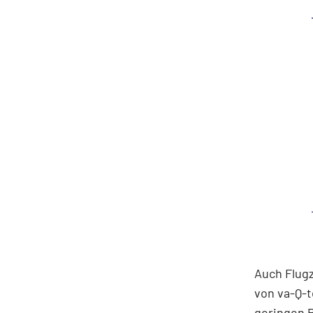
Auch Flugz
von va-Q-t
geringen P