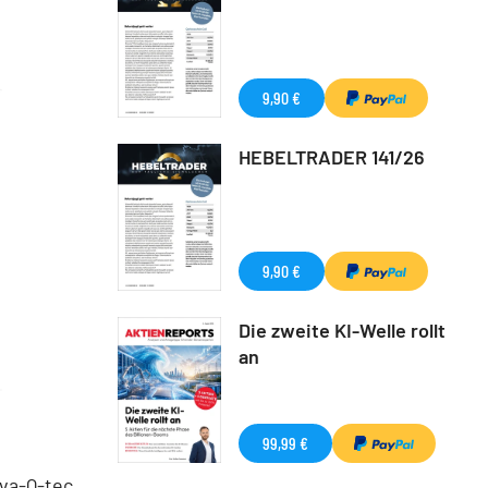
9,90 €
HEBELTRADER 141/26
9,90 €
Die zweite KI-Welle rollt
an
99,99 €
 va-Q-tec