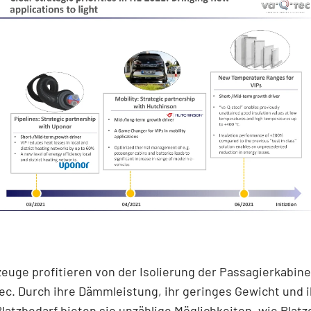
euge profitieren von der Isolierung der Passagierkabine
ec. Durch ihre Dämmleistung, ihr geringes Gewicht und 
latzbedarf bieten sie unzählige Möglichkeiten, wie Platz