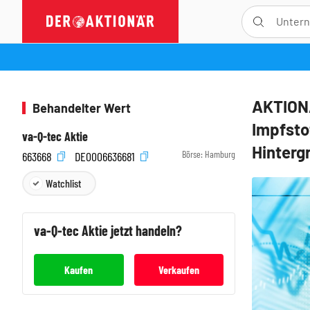
AKTIONÄ
Behandelter Wert
Impfsto
va-Q-tec Aktie
Hinterg
Börse:
Hamburg
663668
DE0006636681
Watchlist
va-Q-tec
Aktie jetzt handeln?
Kaufen
Verkaufen