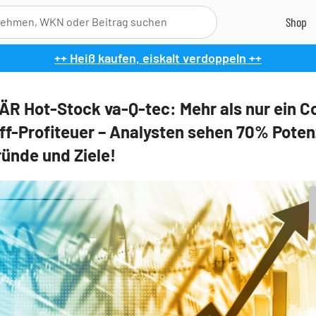
++ Heiß kaufen, eiskalt verdoppeln ++
R Hot-Stock va-Q-tec: Mehr als nur ein C
ff-Profiteuer – Analysten sehen 70% Potenz
ründe und Ziele!