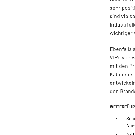
sehr posit
sind viels
industriel
wichtiger
Ebenfalls
VIPs von 
mit den Pr
Kabinenis
entwickel
den Brands
Schr
Aum
AKT