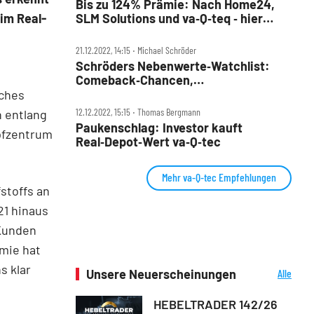
Bis zu 124% Prämie: Nach Home24,
im Real-
SLM Solutions und va‑Q‑teq ‑ hier
warten die nächsten
Übernahmekandidaten!
21.12.2022, 14:15 ‧ Michael Schröder
Schröders Nebenwerte‑Watchlist:
Comeback‑Chancen,
Übernahmekandidaten, Favoriten und
lches
mehr – das bringt 2023!
12.12.2022, 15:15 ‧ Thomas Bergmann
n entlang
Paukenschlag: Investor kauft
pfzentrum
Real‑Depot‑Wert va‑Q‑tec
Mehr va-Q-tec Empfehlungen
stoffs an
21 hinaus
 Kunden
mie hat
 klar
Unsere Neuerscheinungen
Alle
Neuerscheinungen
HEBELTRADER 142/26