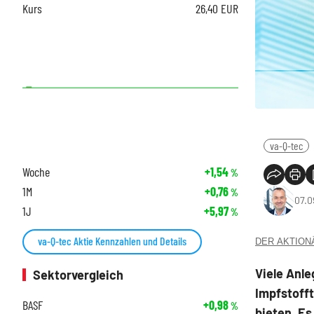
Kurs
26,40
EUR
va-Q-tec
Woche
+1,54
%
1M
+0,76
%
07.0
1J
+5,97
%
va-Q-tec Aktie Kennzahlen und Details
DER AKTIONÄR
Viele Anl
Sektorvergleich
Impfstoff
BASF
+0,98
%
bieten. Es