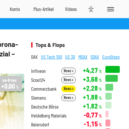
orona-
Tops & Flops
ial –
DAX
US Tech 100
US 30
MDAX
SDAX
EuroStoxx
+4,27
Infineon
News
%
+3,68
Scout24
va-Q-tec
News
%
+0,00
+2,28
%
Commerzbank
News
%
+1,88
Siemens
News
%
+1,82
Deutsche Börse
%
-0,77
Heidelberg Materials
%
-1,15
Beiersdorf
%