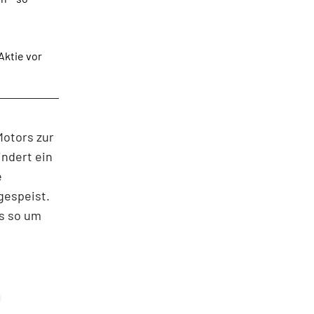
Aktie vor
otors zur
indert ein
e
gespeist.
s so um