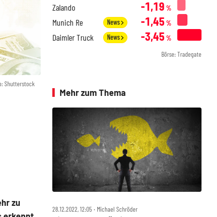
-1,19
Zalando
%
-1,45
Munich Re
News
%
-3,45
Daimler Truck
News
%
Börse: Tradegate
o: Shutterstock
Mehr zum Thema
hr zu
28.12.2022, 12:05 ‧ Michael Schröder
s erkennt