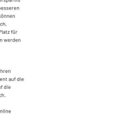
 besseren
 können
ch,
latz für
en werden
ahren
ent auf die
f die
ch.
nline