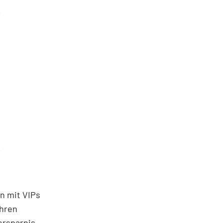
n mit VIPs
ihren
ersparnis