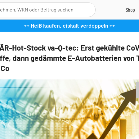
++ Heiß kaufen, eiskalt verdoppeln ++
R-Hot-Stock va-Q-tec: Erst gekühlte CoV
ffe, dann gedämmte E-Autobatterien von T
 Co