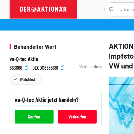
AKTIONÄ
Behandelter Wert
Impfsto
va-Q-tec Aktie
VW und
Börse:
Hamburg
663668
DE0006636681
Watchlist
va-Q-tec
Aktie jetzt handeln?
Kaufen
Verkaufen