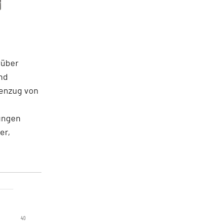
rüber
nd
genzug von
ungen
er,
40