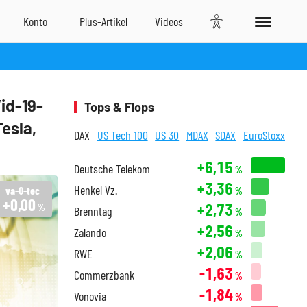
id-19-
Tops & Flops
esla,
DAX
US Tech 100
US 30
MDAX
SDAX
EuroStoxx
+6,15
Deutsche Telekom
%
+3,36
Henkel Vz.
va-Q-tec
%
+0,00
+2,73
%
Brenntag
%
+2,56
Zalando
%
+2,06
RWE
%
-1,63
Commerzbank
%
-1,84
Vonovia
%