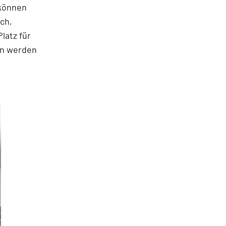
 können
ch,
latz für
en werden