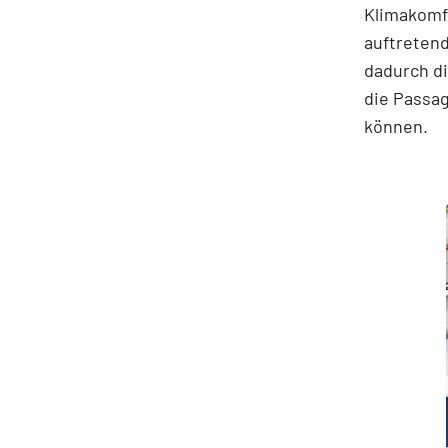
Klimakomfo
auftreten
dadurch d
die Passa
können.