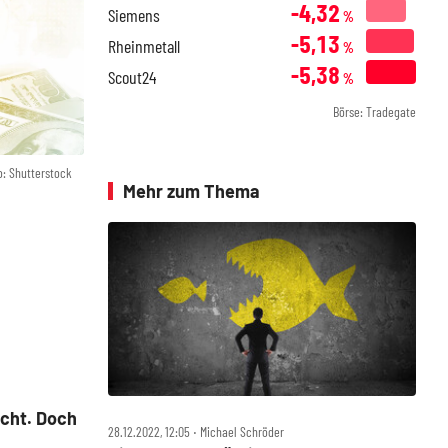
-4,32
Siemens
%
-5,13
Rheinmetall
%
-5,38
Scout24
%
Börse: Tradegate
o: Shutterstock
Mehr zum Thema
cht. Doch
28.12.2022, 12:05 ‧ Michael Schröder