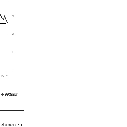
30
20
10
0
Mär '21
N: 663668)
rnehmen zu