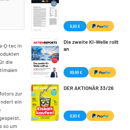
9,90 €
Die zweite KI-Welle rollt
-Q-tec in
an
rodukten
ür die
ptimalen
99,99 €
DER AKTIONÄR 33/26
otors zur
indert ein
e
8,90 €
gespeist.
s so um