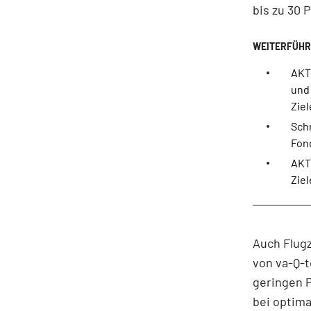
bis zu 30 
AKT
und
Ziel
Schr
Fon
AKT
Ziel
Auch Flugz
von va-Q-t
geringen P
bei optima