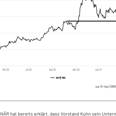
Mai '20
Jul '20
Sep '20
Nov '20
Jan '21
va-Q-tec
va-Q-tec
(WK
NÄR hat bereits erklärt, dass Vorstand Kuhn sein Unte