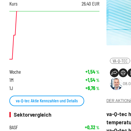
Kurs
26,40
EUR
VA-Q-TEC
Woche
+1,54
%
1M
+1,54
%
08.0
1J
+6,76
%
va-Q-tec Aktie Kennzahlen und Details
DER AKTIONÄR
va-Q-tec h
Sektorvergleich
temperatu
BASF
+0,32
%
va-Q-tec 