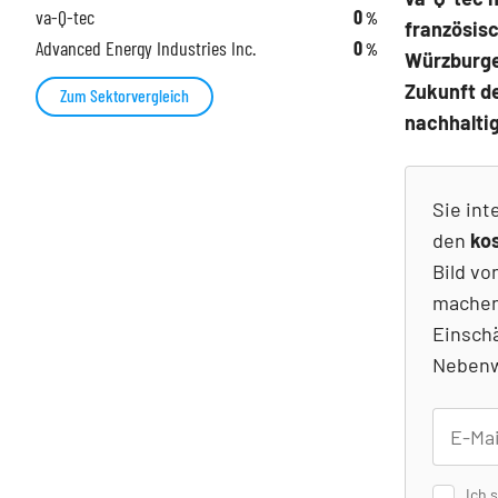
va-Q-tec
0
%
französisc
Advanced Energy Industries Inc.
0
%
Würzburge
Zukunft de
Zum Sektorvergleich
nachhaltig
Sie int
den
ko
Bild vo
machen
Einsch
Nebenw
Ich 