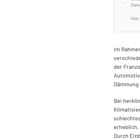
Date
Hier
Im Rahmen
verschied
der Franzo
Automotiv
Dämmung a
Bei herkö
Klimatisie
schlechte
erheblich,
Durch Ein