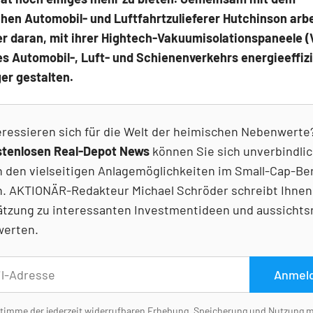
hen Automobil- und Luftfahrtzulieferer Hutchinson arbe
r daran, mit ihrer Hightech-Vakuumisolationspaneele (V
s Automobil-, Luft- und Schienenverkehrs energieeffiz
er gestalten.
eressieren sich für die Welt der heimischen Nebenwerte
stenlosen Real-Depot News
können Sie sich unverbindlic
n den vielseitigen Anlagemöglichkeiten im Small-Cap-Be
. AKTIONÄR-Redakteur Michael Schröder schreibt Ihnen
ätzung zu interessanten Investmentideen und aussichts
erten.
Anmel
stimme der jederzeit widerrufbaren Erhebung, Speicherung und Nutzung 