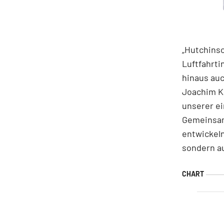
„Hutchinso
Luftfahrti
hinaus auc
Joachim Ku
unserer e
Gemeinsam
entwickeln
sondern a