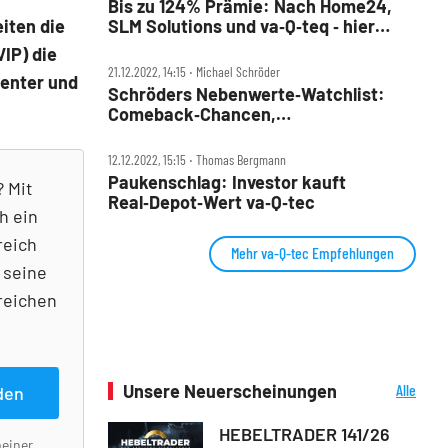
Bis zu 124% Prämie: Nach Home24,
iten die
SLM Solutions und va‑Q‑teq ‑ hier
warten die nächsten
IP) die
Übernahmekandidaten!
21.12.2022, 14:15 ‧ Michael Schröder
ienter und
Schröders Nebenwerte‑Watchlist:
Comeback‑Chancen,
Übernahmekandidaten, Favoriten und
mehr – das bringt 2023!
12.12.2022, 15:15 ‧ Thomas Bergmann
Paukenschlag: Investor kauft
? Mit
Real‑Depot‑Wert va‑Q‑tec
h ein
reich
Mehr va-Q-tec Empfehlungen
 seine
reichen
Unsere Neuerscheinungen
Alle
den
Neuerscheinungen
HEBELTRADER 141/26
meiner