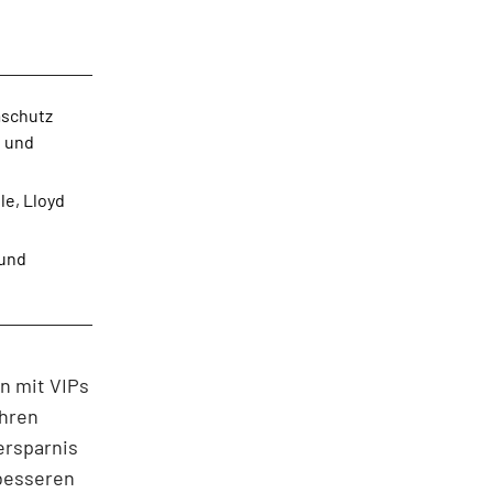
aschutz
e und
le, Lloyd
 und
n mit VIPs
ihren
ersparnis
 besseren