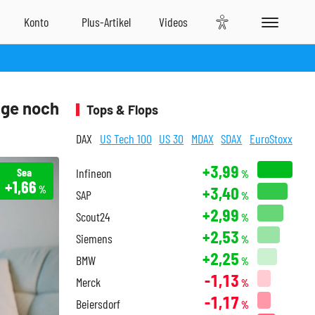
ge noch
Tops & Flops
DAX
US Tech 100
US 30
MDAX
SDAX
EuroStoxx
+3,99
Sea
Infineon
%
+1,66
+3,40
%
SAP
%
+2,99
Scout24
%
+2,53
Siemens
%
+2,25
BMW
%
-1,13
Merck
%
-1,17
Beiersdorf
%