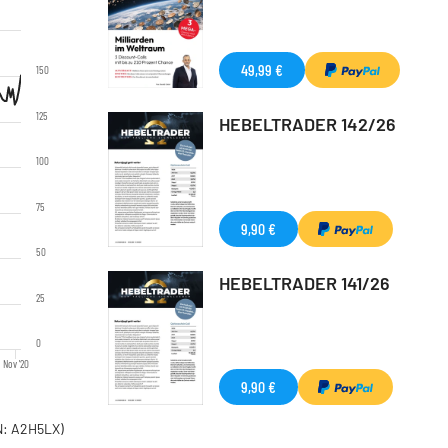
49,99 €
150
125
HEBELTRADER 142/26
100
75
9,90 €
50
HEBELTRADER 141/26
25
0
Nov '20
9,90 €
: A2H5LX)