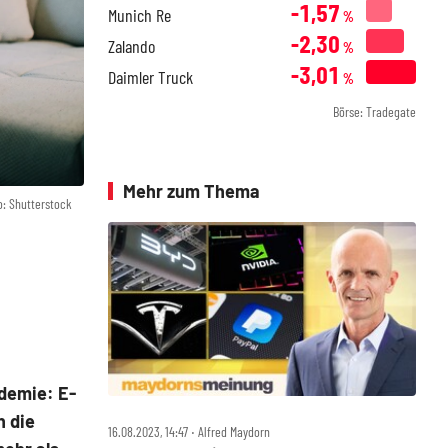
-1,57
Munich Re
%
-2,30
Zalando
%
-3,01
Daimler Truck
%
Börse: Tradegate
Mehr zum Thema
o: Shutterstock
ndemie: E-
h die
16.08.2023, 14:47 ‧ Alfred Maydorn