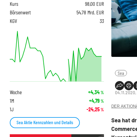
Kurs
98,00
EUR
Börsenwert
54,78 Mrd. EUR
KGV
33
Sea
Woche
+4,34
04.11.2020,
%
1M
+4,79
%
DER AKTIONÄR
1J
-24,25
%
Sea hat dr
Sea Aktie Kennzahlen und Details
Commerce,