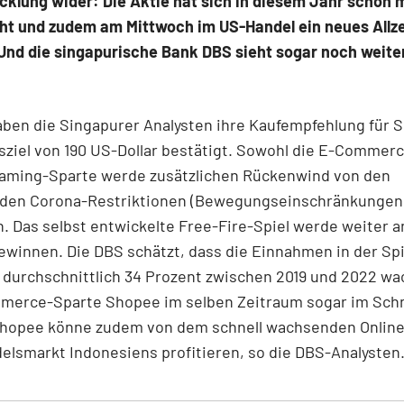
klung wider: Die Aktie hat sich in diesem Jahr schon 
cht und zudem am Mittwoch im US-Handel ein neues Allz
 Und die singapurische Bank DBS sieht sogar noch weite
ben die Singapurer Analysten ihre Kaufempfehlung für S
ziel von 190 US-Dollar bestätigt. Sowohl die E-Commerc
Gaming-Sparte werde zusätzlichen Rückenwind von den
en Corona-Restriktionen (Bewegungseinschränkungen
 Das selbst entwickelte Free-Fire-Spiel werde weiter 
winnen. Die DBS schätzt, dass die Einnahmen in der Spi
durchschnittlich 34 Prozent zwischen 2019 und 2022 wa
merce-Sparte Shopee im selben Zeitraum sogar im Schn
Shopee könne zudem von dem schnell wachsenden Online
elsmarkt Indonesiens profitieren, so die DBS-Analysten