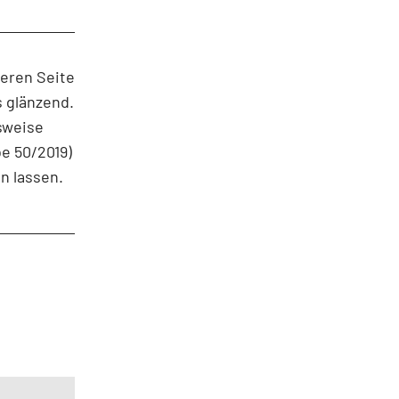
deren Seite
s glänzend.
sweise
e 50/2019)
en lassen.