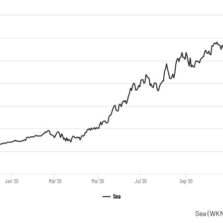
Jan '20
Mär '20
Mai '20
Jul '20
Sep '20
Sea
Sea
(WKN