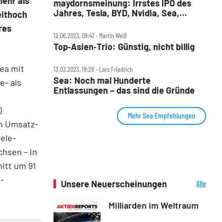
mehr als
maydornsmeinung: Irrstes IPO des
Jahres, Tesla, BYD, Nvidia, Sea,
eithoch
PayPal, JinkoSolar, SMA Solar
res
12.06.2023, 09:47 ‧ Martin Weiß
Top‑Asien‑Trio: Günstig, nicht billig
ea mit
13.03.2023, 18:28 ‧ Lars Friedrich
Sea: Noch mal Hunderte
e- als
Entlassungen – das sind die Gründe
)
Mehr Sea Empfehlungen
an Umsatz-
ele-
chsen – in
itt um 91
-
Unsere Neuerscheinungen
Alle
Neuerscheinungen
.
Milliarden im Weltraum