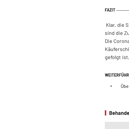
Klar, die 
sind die Z
Die Coron
Käufersch
gefolgt is
Über
Behande