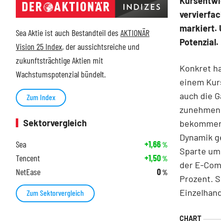
Kursentwic
vervierfa
markiert.
Sea Aktie ist auch Bestandteil des
AKTIONÄR
Potenzial.
Vision 25 Index
, der aussichtsreiche und
zukunftsträchtige Aktien mit
Konkret ha
Wachstumspotenzial bündelt.
einem Kurs
auch die 
Zum Index
zunehmend
Sektorvergleich
bekommen.
Dynamik ge
Sea
+1,66
%
Sparte um 
Tencent
+1,50
%
der E-Com
NetEase
0
%
Prozent. 
Einzelhand
Zum Sektorvergleich