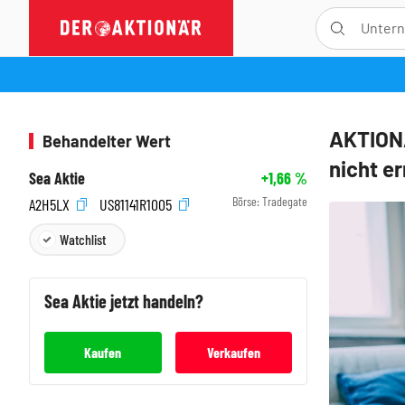
AKTION
Behandelter Wert
nicht er
Sea Aktie
+1,66
%
Börse:
Tradegate
A2H5LX
US81141R1005
Watchlist
Sea
Aktie jetzt handeln?
Kaufen
Verkaufen