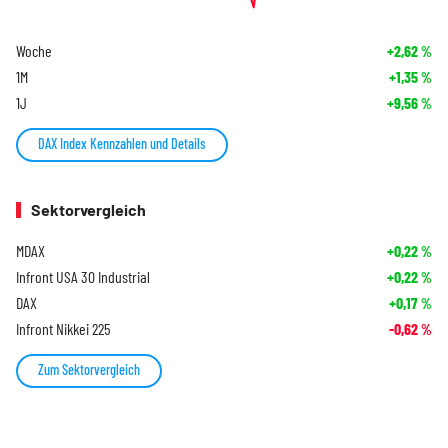
Woche
+2,62
%
1M
+1,35
%
1J
+9,56
%
DAX Index Kennzahlen und Details
Sektorvergleich
MDAX
+0,22
%
Infront USA 30 Industrial
+0,22
%
DAX
+0,17
%
Infront Nikkei 225
-0,62
%
Zum Sektorvergleich