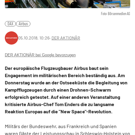
Foto: Börsenmedien AG
DAX
Airbus
05.10.2018, 10:26
‧
DER AKTIONÄR
DER AKTIONÄR bei Google bevorzugen
Der europäische Flugzeugbauer Airbus baut sein
Engagement im militärischen Bereich beständig aus. Am
Donnerstag wurde an der Ostseeküste die Begleitung von
Kampfflugzeugen durch einen Drohnen-Schwarm
erfolgreich getestet. Auf einer anderen Veranstaltung
kritisierte Airbus-Chef Tom Enders die zu langsame
Reaktion Europas auf die "New Space"-Revolution.
Militärs der Bundeswehr, aus Frankreich und Spanien
waren Gäste der Leistungsschau in Schleswig-Holstein von