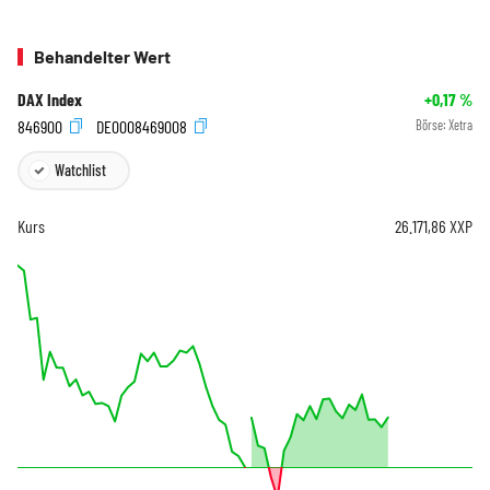
Behandelter Wert
DAX Index
+0,17
%
846900
DE0008469008
Börse:
Xetra
Watchlist
Kurs
26.171,86
XXP