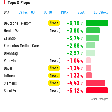
Tops & Flops
DAX
US Tech 100
US 30
MDAX
SDAX
EuroStoxx
+6,19
Deutsche Telekom
News
%
+3,90
Henkel Vz.
News
%
+3,74
Zalando
%
+2,66
Fresenius Medical Care
%
+2,57
Brenntag
%
-1,04
Vonovia
News
%
-1,24
Bayer
News
%
-1,33
Infineon
News
%
-4,42
Siemens
News
%
-5,12
Scout24
News
%
Börse: Tradegate