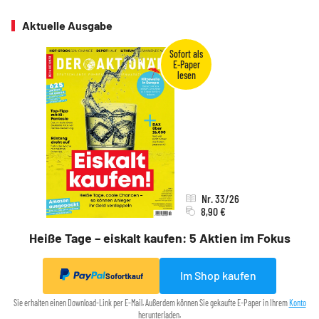
Aktuelle Ausgabe
Nr. 33/26
8,90 €
Heiße Tage – eiskalt kaufen: 5 Aktien im Fokus
Im Shop kaufen
Sofortkauf
Sie erhalten einen Download-Link per E-Mail. Außerdem können Sie gekaufte E-Paper in Ihrem
Konto
herunterladen.