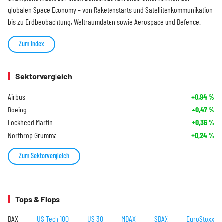
globalen Space Economy – von Raketenstarts und Satellitenkommunikation
bis zu Erdbeobachtung, Weltraumdaten sowie Aerospace und Defence.
Zum Index
Sektorvergleich
Airbus
+0,94
%
Boeing
+0,47
%
Lockheed Martin
+0,36
%
Northrop Grumma
+0,24
%
Zum Sektorvergleich
Tops & Flops
DAX
US Tech 100
US 30
MDAX
SDAX
EuroStoxx