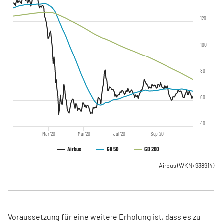
120
100
80
60
40
Mär '20
Mai '20
Jul '20
Sep '20
Airbus
GD 50
GD 200
Airbus
(WKN: 938914)
Voraussetzung für eine weitere Erholung ist, dass es zu