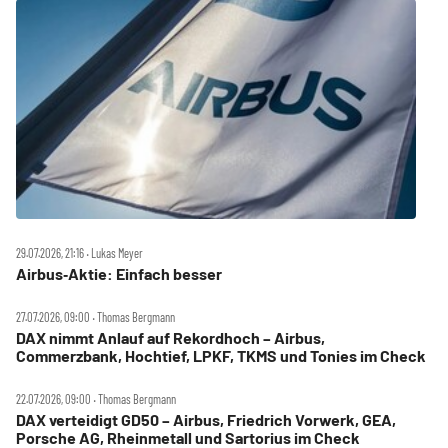
29.07.2026, 21:16 ‧ Lukas Meyer
Airbus‑Aktie: Einfach besser
27.07.2026, 09:00 ‧ Thomas Bergmann
DAX nimmt Anlauf auf Rekordhoch – Airbus,
Commerzbank, Hochtief, LPKF, TKMS und Tonies im Check
22.07.2026, 09:00 ‧ Thomas Bergmann
DAX verteidigt GD50 – Airbus, Friedrich Vorwerk, GEA,
Porsche AG, Rheinmetall und Sartorius im Check