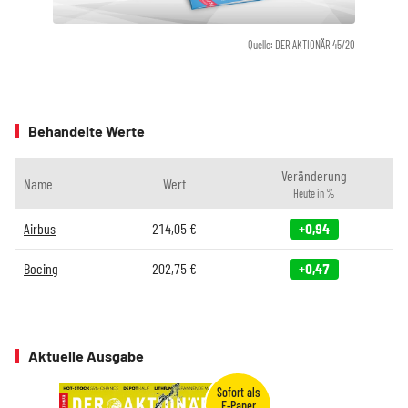
Quelle: DER AKTIONÄR 45/20
Behandelte Werte
Veränderung
Name
Wert
Heute in %
Airbus
214,05
€
+0,94
Boeing
202,75
€
+0,47
Aktuelle Ausgabe