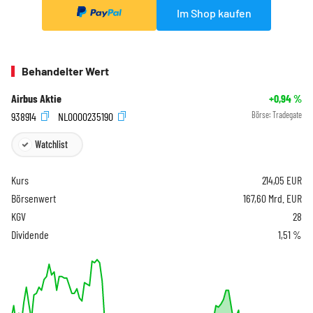
Im Shop kaufen
Behandelter Wert
Airbus Aktie
+0,94
%
938914
NL0000235190
Börse:
Tradegate
Watchlist
Kurs
214,05
EUR
Börsenwert
167,60 Mrd. EUR
KGV
28
Dividende
1,51 %