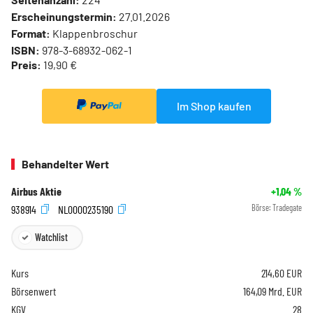
Erscheinungstermin:
27.01.2026
Format:
Klappenbroschur
ISBN:
978-3-68932-062-1
Preis:
19,90 €
Im Shop kaufen
Behandelter Wert
Airbus Aktie
+1,04
%
938914
NL0000235190
Börse:
Tradegate
Watchlist
Kurs
214,60
EUR
Börsenwert
164,09 Mrd. EUR
KGV
28