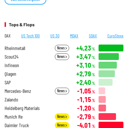
Tops & Flops
DAX
US Tech 100
US 30
MDAX
SDAX
EuroStoxx
+4,23
Rheinmetall
News
%
+3,47
Scout24
News
%
+3,10
Infineon
%
+2,79
Qiagen
%
+2,40
SAP
%
-1,05
Mercedes-Benz
News
%
-1,15
Zalando
%
-1,20
Heidelberg Materials
%
-2,79
Munich Re
News
%
-4,01
Daimler Truck
News
%