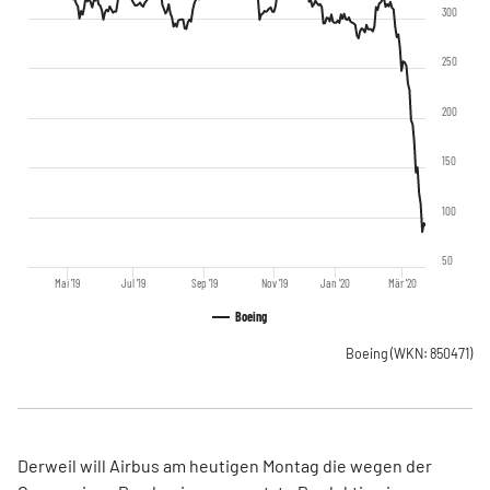
300
250
200
150
100
50
Mai '19
Jul '19
Sep '19
Nov '19
Jan '20
Mär '20
Boeing
Boeing
(WKN: 850471)
Derweil will Airbus am heutigen Montag die wegen der