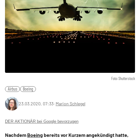
Foto: Shutterstock
Airbus
Boeing
23.03.2020, 07:33
‧
Marion Schlegel
DER AKTIONÄR bei Google bevorzugen
Nachdem
Boeing
bereits vor Kurzem angekündigt hatte,