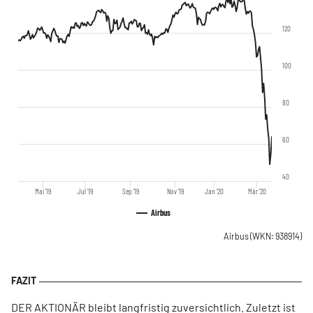
120
100
80
60
40
Mai '19
Jul '19
Sep '19
Nov '19
Jan '20
Mär '20
Airbus
Airbus
(WKN: 938914)
DER AKTIONÄR bleibt langfristig zuversichtlich. Zuletzt ist