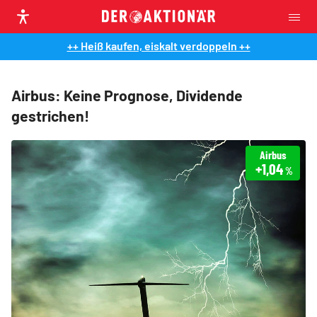
++ Heiß kaufen, eiskalt verdoppeln ++
Airbus: Keine Prognose, Dividende
gestrichen!
Airbus
+1,04
%