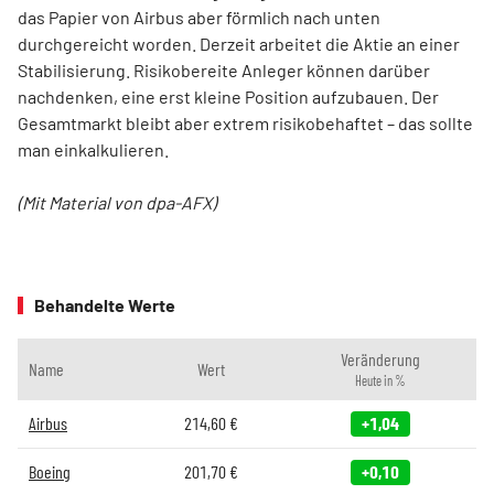
das Papier von Airbus aber förmlich nach unten
durchgereicht worden. Derzeit arbeitet die Aktie an einer
Stabilisierung. Risikobereite Anleger können darüber
nachdenken, eine erst kleine Position aufzubauen. Der
Gesamtmarkt bleibt aber extrem risikobehaftet – das sollte
man einkalkulieren.
(Mit Material von dpa-AFX)
Behandelte Werte
Veränderung
Name
Wert
Heute in %
Airbus
214,60
€
+1,04
Boeing
201,70
€
+0,10