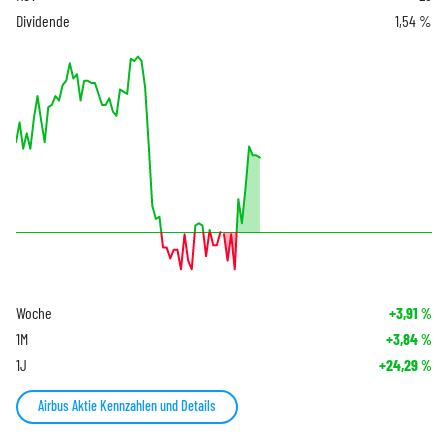
Dividende
1,54 %
Woche
+3,91
%
1M
+3,84
%
1J
+24,29
%
Airbus Aktie Kennzahlen und Details