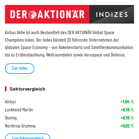
Airbus Aktie ist auch Bestandteil des DER AKTIONÄR Global Space
Champions Index. Der Index bündelt 20 führende Unternehmen der
globalen Space Economy – von Raketenstarts und Satellitenkommunikation
bis zu Erdbeobachtung, Weltraumdaten sowie Aerospace und Defence.
Zum Index
Sektorvergleich
Airbus
+1,04
%
Lockheed Martin
+0,16
%
Boeing
+0,10
%
Northrop Grumma
+0,02
%
Zum Sektorvergleich