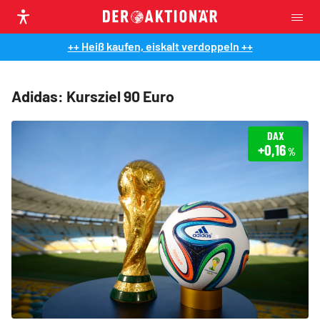
++ Heiß kaufen, eiskalt verdoppeln ++
Adidas: Kursziel 90 Euro
DAX
+0,16
%