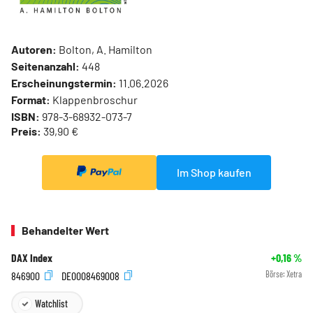
Autoren:
Bolton, A. Hamilton
Seitenanzahl:
448
Erscheinungstermin:
11.06.2026
Format:
Klappenbroschur
ISBN:
978-3-68932-073-7
Preis:
39,90 €
Im Shop kaufen
Behandelter Wert
DAX Index
+0,16
%
846900
DE0008469008
Börse:
Xetra
Watchlist