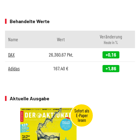
Behandelte Werte
Veränderung
Name
Wert
Heute in %
DAX
26.360,67
Pkt.
+0,16
Adidas
167,40
€
+1,86
Aktuelle Ausgabe