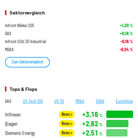
Sektorvergleich
Infront Nikkei 225
+1,20
%
DAX
+0,16
%
Infront USA 30 Industrial
-0,16
%
MDAX
-0,24
%
Zum Sektorvergleich
Tops & Flops
DAX
US Tech 100
US 30
MDAX
SDAX
EuroStoxx
+3,16
Infineon
News
%
+2,62
Qiagen
News
%
+2,51
Siemens Energy
News
%