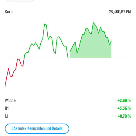
Kurs
26.360,67
Pkt
Woche
+2,69
%
1M
+3,35
%
1J
+8,79
%
DAX Index Kennzahlen und Details