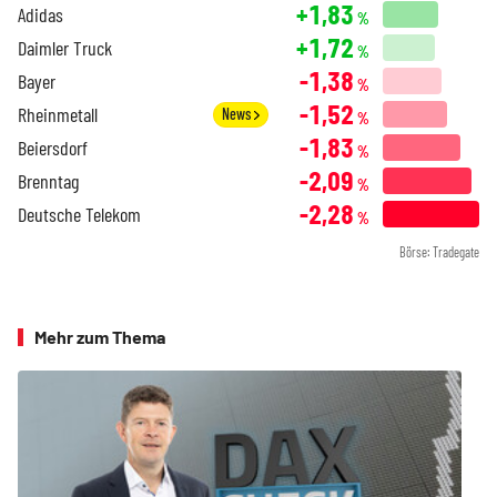
+1,83
Adidas
%
+1,72
Daimler Truck
%
-1,38
Bayer
%
-1,52
Rheinmetall
News
%
-1,83
Beiersdorf
%
-2,09
Brenntag
%
-2,28
Deutsche Telekom
%
Börse: Tradegate
Mehr zum Thema