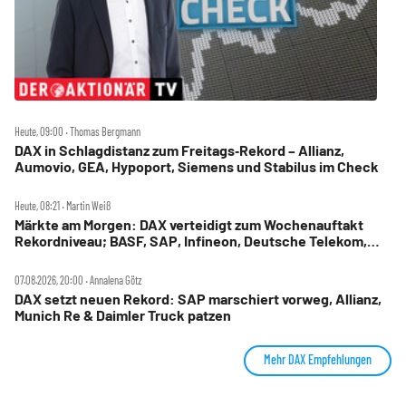
Heute, 09:00 ‧ Thomas Bergmann
DAX in Schlagdistanz zum Freitags‑Rekord – Allianz,
Aumovio, GEA, Hypoport, Siemens und Stabilus im Check
Heute, 08:21 ‧ Martin Weiß
Märkte am Morgen: DAX verteidigt zum Wochenauftakt
Rekordniveau; BASF, SAP, Infineon, Deutsche Telekom,
Hensoldt, Suss Microtec im Fokus
07.08.2026, 20:00 ‧ Annalena Götz
DAX setzt neuen Rekord: SAP marschiert vorweg, Allianz,
Munich Re & Daimler Truck patzen
Mehr DAX Empfehlungen