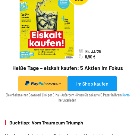
Nr. 33/26
8,90 €
Heiße Tage – eiskalt kaufen: 5 Aktien im Fokus
Im Shop kaufen
Sofortkauf
Sie erhalten einen Download-Link per E-Mail. Außerdem können Sie gekaufte E-Paper in Ihrem
Konto
herunterladen.
Buchtipp: Vom Traum zum Triumph