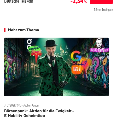
-2,34
Deutsche Telekom
%
Börse: Tradegate
Mehr zum Thema
31.07.2026, 19:13 ‧ Jochen Kauper
Börsenpunk: Aktien für die Ewigkeit ‑
E‑Mobility‑Geheimtipp