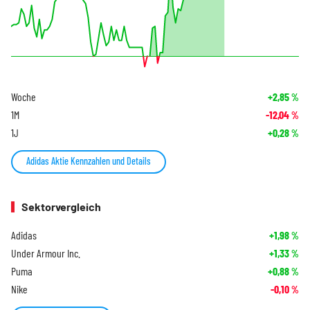
Woche
+2,85
%
1M
-12,04
%
1J
+0,28
%
Adidas Aktie Kennzahlen und Details
Sektorvergleich
Adidas
+1,98
%
Under Armour Inc.
+1,33
%
Puma
+0,88
%
Nike
-0,10
%