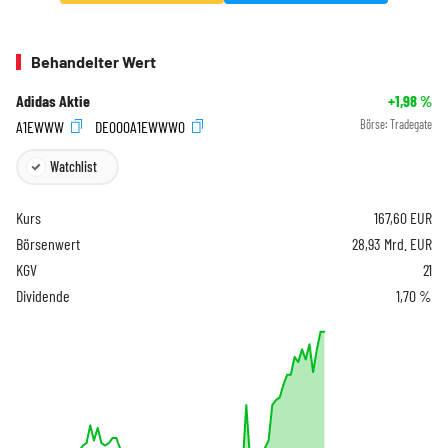
Behandelter Wert
Adidas Aktie
+1,98
%
A1EWWW
DE000A1EWWW0
Börse:
Tradegate
Watchlist
Kurs
167,60
EUR
Börsenwert
28,93 Mrd. EUR
KGV
21
Dividende
1,70 %