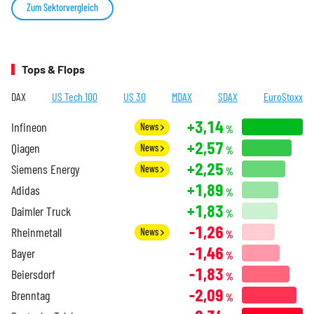
Zum Sektorvergleich
Tops & Flops
DAX
US Tech 100
US 30
MDAX
SDAX
EuroStoxx
+3,14
Infineon
News
%
+2,57
Qiagen
News
%
+2,25
Siemens Energy
News
%
+1,89
Adidas
%
+1,83
Daimler Truck
%
-1,26
Rheinmetall
News
%
-1,46
Bayer
%
-1,83
Beiersdorf
%
-2,09
Brenntag
%