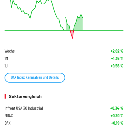
Woche
+2,62
%
1M
+1,35
%
1J
+9,56
%
DAX Index Kennzahlen und Details
Sektorvergleich
Infront USA 30 Industrial
+0,34
%
MDAX
+0,20
%
DAX
+0,19
%