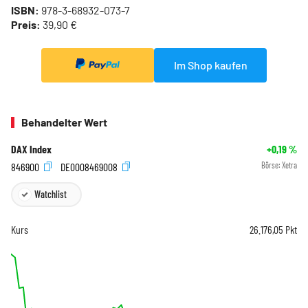
ISBN:
978-3-68932-073-7
Preis:
39,90 €
Im Shop kaufen
Behandelter Wert
DAX Index
+0,19
%
846900
DE0008469008
Börse:
Xetra
Watchlist
Kurs
26.176,05
Pkt