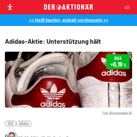
++ Heiß kaufen, eiskalt verdoppeln ++
Adidas-Aktie: Unterstützung hält
DAX
+0,19
%
Foto: Börsenmedien AG
DAX
Adidas