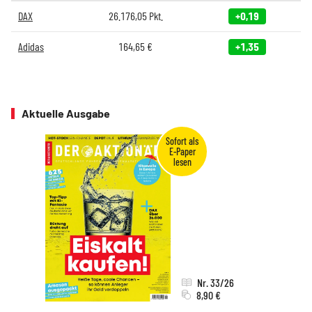
DAX
26.176,05
Pkt.
+0,19
Adidas
164,65
€
+1,35
Aktuelle Ausgabe
Nr. 33/26
8,90 €