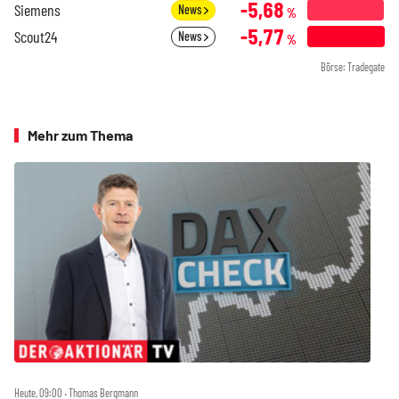
-5,68
Siemens
News
%
-5,77
Scout24
News
%
Börse: Tradegate
Mehr zum Thema
Heute, 09:00 ‧ Thomas Bergmann