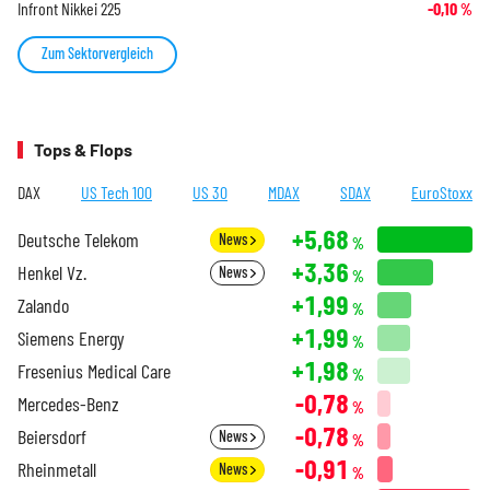
Infront Nikkei 225
-0,10
%
Zum Sektorvergleich
Tops & Flops
DAX
US Tech 100
US 30
MDAX
SDAX
EuroStoxx
+5,68
Deutsche Telekom
News
%
+3,36
Henkel Vz.
News
%
+1,99
Zalando
%
+1,99
Siemens Energy
%
+1,98
Fresenius Medical Care
%
-0,78
Mercedes-Benz
%
-0,78
Beiersdorf
News
%
-0,91
Rheinmetall
News
%