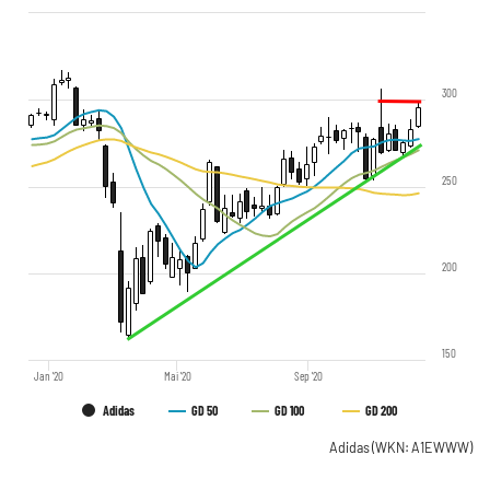
300
250
200
150
Jan '20
Mai '20
Sep '20
Adidas
GD 50
GD 100
GD 200
Adidas
(WKN: A1EWWW)