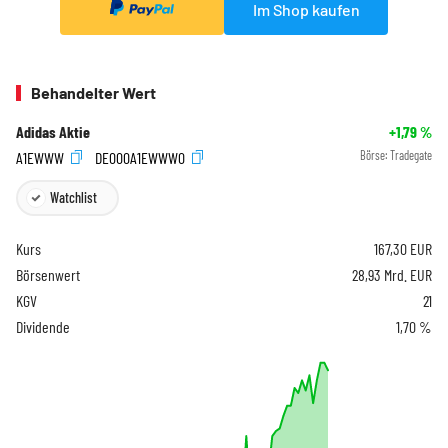
Im Shop kaufen
Behandelter Wert
Adidas Aktie
+1,79
%
A1EWWW
DE000A1EWWW0
Börse:
Tradegate
Watchlist
Kurs
167,30
EUR
Börsenwert
28,93 Mrd. EUR
KGV
21
Dividende
1,70 %