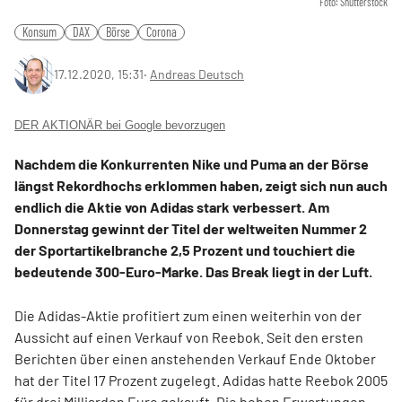
Foto: Shutterstock
Konsum
DAX
Börse
Corona
17.12.2020, 15:31
‧
Andreas Deutsch
DER AKTIONÄR bei Google bevorzugen
Nachdem die Konkurrenten Nike und Puma an der Börse
längst Rekordhochs erklommen haben, zeigt sich nun auch
endlich die Aktie von Adidas stark verbessert. Am
Donnerstag gewinnt der Titel der weltweiten Nummer 2
der Sportartikelbranche 2,5 Prozent und touchiert die
bedeutende 300-Euro-Marke. Das Break liegt in der Luft.
Die Adidas-Aktie profitiert zum einen weiterhin von der
Aussicht auf einen Verkauf von Reebok. Seit den ersten
Berichten über einen anstehenden Verkauf Ende Oktober
hat der Titel 17 Prozent zugelegt. Adidas hatte Reebok 2005
für drei Milliarden Euro gekauft. Die hohen Erwartungen