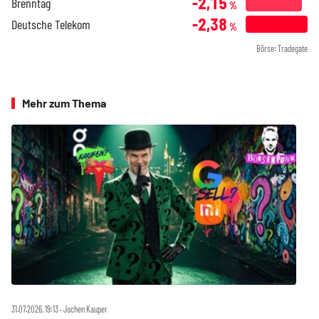
-2,15
Brenntag
%
-2,38
Deutsche Telekom
%
Börse: Tradegate
Mehr zum Thema
31.07.2026, 19:13 ‧ Jochen Kauper