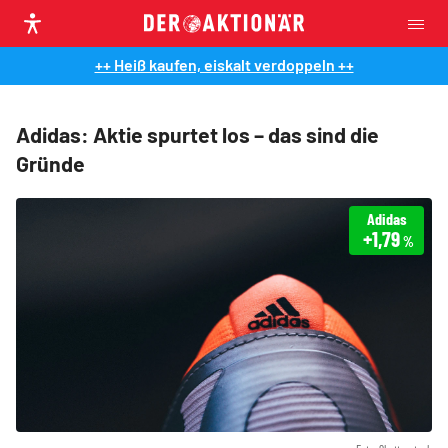
++ Heiß kaufen, eiskalt verdoppeln ++
Adidas: Aktie spurtet los – das sind die
Gründe
Adidas
+1,79
%