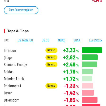
Nike
-0,14
%
Zum Sektorvergleich
Tops & Flops
DAX
US Tech 100
US 30
MDAX
SDAX
EuroStoxx
+3,33
Infineon
News
%
+2,62
Qiagen
News
%
+2,49
Siemens Energy
News
%
+1,79
Adidas
%
+1,72
Daimler Truck
%
-1,33
Rheinmetall
News
%
-1,42
Bayer
%
-1,83
Beiersdorf
%