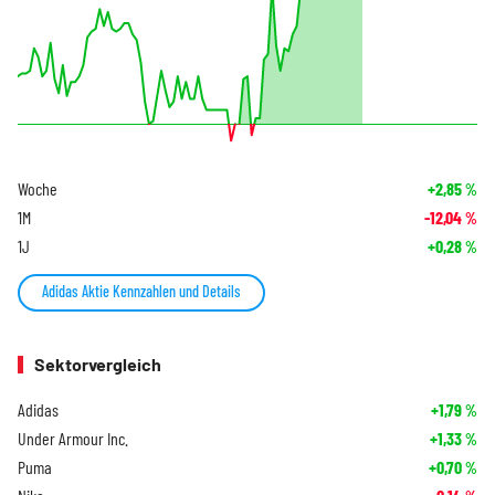
Woche
+2,85
%
1M
-12,04
%
1J
+0,28
%
Adidas Aktie Kennzahlen und Details
Sektorvergleich
Adidas
+1,79
%
Under Armour Inc.
+1,33
%
Puma
+0,70
%