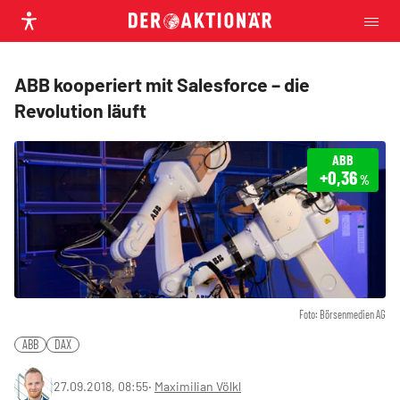
ABB kooperiert mit Salesforce – die
Revolution läuft
ABB
+0,36
%
Foto: Börsenmedien AG
ABB
DAX
27.09.2018, 08:55
‧
Maximilian Völkl