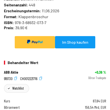
Seitenanzahl:
448
Erscheinungstermin:
11.06.2026
Format:
Klappenbroschur
ISBN:
978-3-68932-073-7
Preis:
39,90 €
Im Shop kaufen
Behandelter Wert
ABB Aktie
+0,36
%
919730
CH0012221716
Börse:
Tradegate
Watchlist
Kurs
87,84
EUR
Börsenwert
156,54 Mrd. EUR