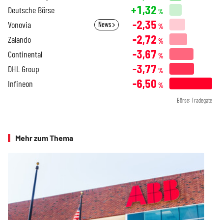
+1,32
Deutsche Börse
%
-2,35
Vonovia
News
%
-2,72
Zalando
%
-3,67
Continental
%
-3,77
DHL Group
%
-6,50
Infineon
%
Börse: Tradegate
Mehr zum Thema