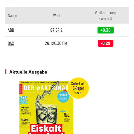
Veränderung
Name
Wert
Heute in %
ABB
87,84
€
+0,36
DAX
26.126,30
Pkt.
-0,29
Aktuelle Ausgabe