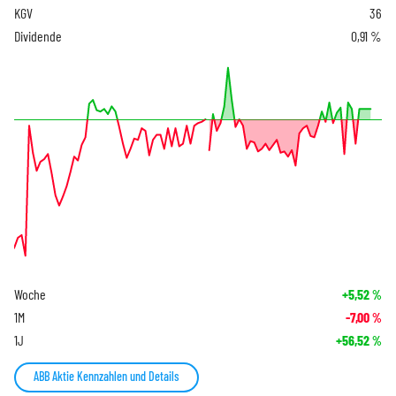
KGV
36
Dividende
0,91 %
Woche
+5,52
%
1M
-7,00
%
1J
+56,52
%
ABB Aktie Kennzahlen und Details