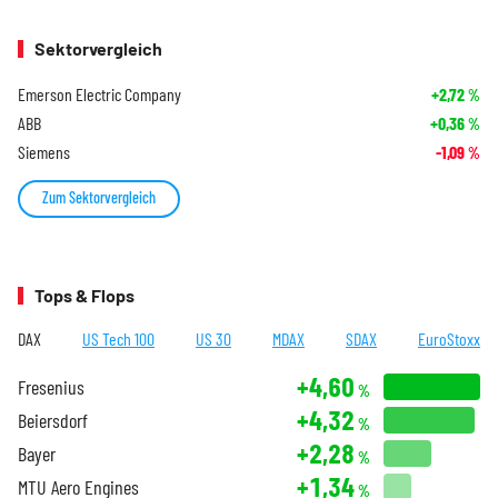
Sektorvergleich
Emerson Electric Company
+2,72
%
ABB
+0,36
%
Siemens
-1,09
%
Zum Sektorvergleich
Tops & Flops
DAX
US Tech 100
US 30
MDAX
SDAX
EuroStoxx
+4,60
Fresenius
%
+4,32
Beiersdorf
%
+2,28
Bayer
%
+1,34
MTU Aero Engines
%