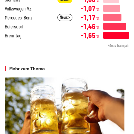
%
-1,07
Volkswagen Vz.
%
-1,17
Mercedes-Benz
News
%
-1,46
Beiersdorf
%
-1,65
Brenntag
%
Börse: Tradegate
Mehr zum Thema