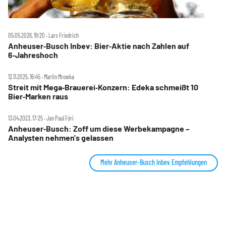
05.05.2026, 19:20 ‧ Lars Friedrich
Anheuser‑Busch Inbev: Bier‑Aktie nach Zahlen auf
6‑Jahreshoch
12.11.2025, 16:45 ‧ Martin Mrowka
Streit mit Mega‑Brauerei‑Konzern: Edeka schmeißt 10
Bier‑Marken raus
13.04.2023, 17:25 ‧ Jan Paul Fóri
Anheuser‑Busch: Zoff um diese Werbekampagne –
Analysten nehmen's gelassen
Mehr Anheuser-Busch Inbev Empfehlungen