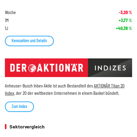
Woche
-3,20
%
1M
+3,77
%
1J
+40,39
%
Kennzahlen und Details
Anheuser-Busch Inbev Aktie ist auch Bestandteil des
AKTIONÄR Titan 20
Index
, der 20 der weltbesten Unternehmen in einem Basket bündelt.
Zum Index
Sektorvergleich