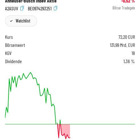
Anheuser-Busch Inbev Aktie
-0,52
%
A2ASUV
BE0974293251
Börse:
Tradegate
Watchlist
Kurs
72,20
EUR
Börsenwert
131,99 Mrd. EUR
KGV
18
Dividende
1,36 %