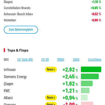
Diageo
+1,16
%
Constellation Brands
+0,85
%
Anheuser-Busch Inbev
-0,52
%
Heineken
-0,86
%
Zum Sektorvergleich
Tops & Flops
DAX
US Tech 100
US 30
MDAX
SDAX
EuroStoxx
+2,82
Infineon
News
%
+2,45
Siemens Energy
%
+1,62
Qiagen
%
+1,21
RWE
%
+0,94
Allianz
News
%
-1,00
Siemens
News