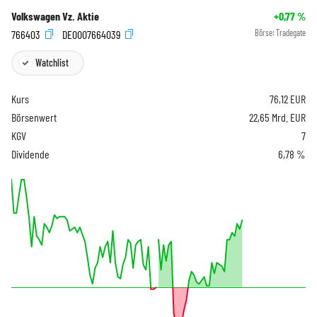
Volkswagen Vz. Aktie
+0,77
%
766403
DE0007664039
Börse:
Tradegate
Watchlist
Kurs
76,12
EUR
Börsenwert
22,65 Mrd. EUR
KGV
7
Dividende
6,78 %