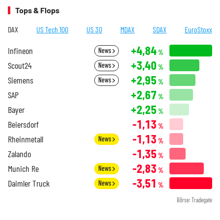
Tops & Flops
DAX
US Tech 100
US 30
MDAX
SDAX
EuroStoxx
+4,84
Infineon
News
%
+3,40
Scout24
News
%
+2,95
Siemens
News
%
+2,67
SAP
%
+2,25
Bayer
%
-1,13
Beiersdorf
%
-1,13
Rheinmetall
News
%
-1,35
Zalando
%
-2,83
Munich Re
News
%
-3,51
Daimler Truck
News
%
Börse: Tradegate