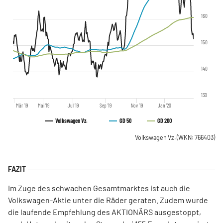
160
150
140
130
Mär '19
Mai '19
Jul '19
Sep '19
Nov '19
Jan '20
Volkswagen Vz.
GD 50
GD 200
Volkswagen Vz.
(WKN: 766403)
Im Zuge des schwachen Gesamtmarktes ist auch die
Volkswagen-Aktie unter die Räder geraten. Zudem wurde
die laufende Empfehlung des AKTIONÄRS ausgestoppt,