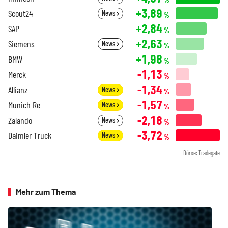
+3,89
Scout24
News
%
+2,84
SAP
%
+2,63
Siemens
News
%
+1,98
BMW
%
-1,13
Merck
%
-1,34
Allianz
News
%
-1,57
Munich Re
News
%
-2,18
Zalando
News
%
-3,72
Daimler Truck
News
%
Börse: Tradegate
Mehr zum Thema