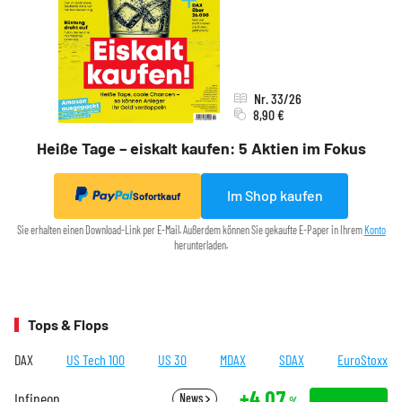
Nr. 33/26
8,90 €
Heiße Tage – eiskalt kaufen: 5 Aktien im Fokus
Im Shop kaufen
Sofortkauf
Sie erhalten einen Download-Link per E-Mail. Außerdem können Sie gekaufte E-Paper in Ihrem
Konto
herunterladen.
Tops & Flops
DAX
US Tech 100
US 30
MDAX
SDAX
EuroStoxx
+4,07
Infineon
News
%