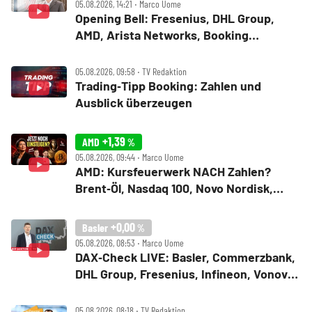
05.08.2026, 14:21 ‧ Marco Uome
Opening Bell: Fresenius, DHL Group,
AMD, Arista Networks, Booking
Holdings, Walt Disney, Eli Lilly, Uber
05.08.2026, 09:58 ‧ TV Redaktion
Trading‑Tipp Booking: Zahlen und
Ausblick überzeugen
+1,39
AMD
%
05.08.2026, 09:44 ‧ Marco Uome
AMD: Kursfeuerwerk NACH Zahlen?
Brent‑Öl, Nasdaq 100, Novo Nordisk,
Bitcoin
+0,00
Basler
%
05.08.2026, 08:53 ‧ Marco Uome
DAX‑Check LIVE: Basler, Commerzbank,
DHL Group, Fresenius, Infineon, Vonovia
im Fokus
05.08.2026, 08:18 ‧ TV Redaktion