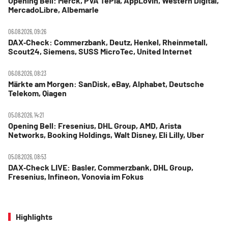
Opening Bell: Merck, PVA TePla, AppLovin, Western Digital,
MercadoLibre, Albemarle
06.08.2026, 09:26
DAX‑Check: Commerzbank, Deutz, Henkel, Rheinmetall,
Scout24, Siemens, SUSS MicroTec, United Internet
06.08.2026, 08:23
Märkte am Morgen: SanDisk, eBay, Alphabet, Deutsche
Telekom, Qiagen
05.08.2026, 14:21
Opening Bell: Fresenius, DHL Group, AMD, Arista
Networks, Booking Holdings, Walt Disney, Eli Lilly, Uber
05.08.2026, 08:53
DAX‑Check LIVE: Basler, Commerzbank, DHL Group,
Fresenius, Infineon, Vonovia im Fokus
Highlights