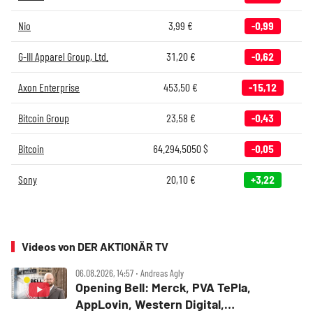
Nio
3,99
€
-0,99
G-III Apparel Group, Ltd.
31,20
€
-0,62
Axon Enterprise
453,50
€
-15,12
Bitcoin Group
23,58
€
-0,43
Bitcoin
64.294,5050
$
-0,05
Sony
20,10
€
+3,22
Videos von DER AKTIONÄR TV
06.08.2026, 14:57 ‧ Andreas Agly
Opening Bell: Merck, PVA TePla,
AppLovin, Western Digital,