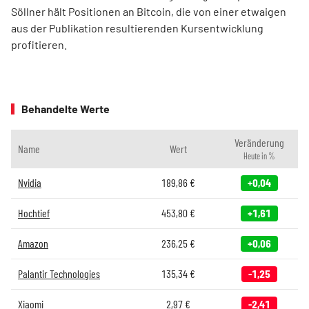
Söllner hält Positionen an Bitcoin, die von einer etwaigen
aus der Publikation resultierenden Kursentwicklung
profitieren.
Behandelte Werte
Veränderung
Name
Wert
Heute in %
Nvidia
189,86
€
+0,04
Hochtief
453,80
€
+1,61
Amazon
236,25
€
+0,06
Palantir Technologies
135,34
€
-1,25
Xiaomi
2,97
€
-2,41