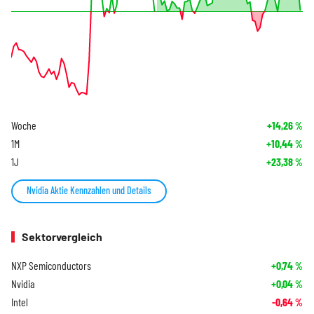
Woche
+14,26
%
1M
+10,44
%
1J
+23,38
%
Nvidia Aktie Kennzahlen und Details
Sektorvergleich
NXP Semiconductors
+0,74
%
Nvidia
+0,04
%
Intel
-0,64
%