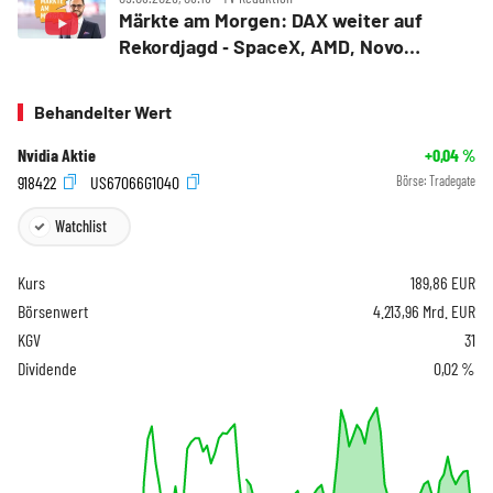
Märkte am Morgen: DAX weiter auf
Rekordjagd ‑ SpaceX, AMD, Novo
Nordisk, Siemens Energy, Fresenius
Behandelter Wert
Nvidia Aktie
+0,04
%
918422
US67066G1040
Börse:
Tradegate
Watchlist
Kurs
189,86
EUR
Börsenwert
4.213,96 Mrd. EUR
KGV
31
Dividende
0,02 %