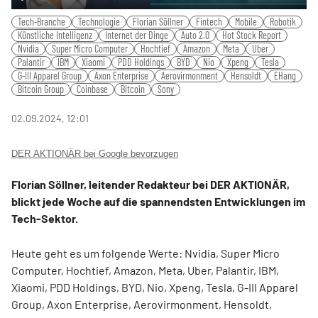
Play
Mute
Settings
PIP
Ente
Tech-Branche
Technologie
Florian Söllner
Fintech
Mobile
Robotik
fulls
Künstliche Intelligenz
Internet der Dinge
Auto 2.0
Hot Stock Report
Nvidia
Super Micro Computer
Hochtief
Amazon
Meta
Uber
Palantir
IBM
Xiaomi
PDD Holdings
BYD
Nio
Xpeng
Tesla
G-III Apparel Group
Axon Enterprise
Aerovirmonment
Hensoldt
EHang
Bitcoin Group
Coinbase
Bitcoin
Sony
02.09.2024, 12:01
DER AKTIONÄR bei Google bevorzugen
Florian Söllner, leitender Redakteur bei DER AKTIONÄR,
blickt jede Woche auf die spannendsten Entwicklungen im
Tech-Sektor.
Heute geht es um folgende Werte: Nvidia, Super Micro
Computer, Hochtief, Amazon, Meta, Uber, Palantir, IBM,
Xiaomi, PDD Holdings, BYD, Nio, Xpeng, Tesla, G-III Apparel
Group, Axon Enterprise, Aerovirmonment, Hensoldt,