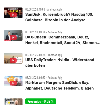
MercadoLibre, Albemarle
06.08.2026, 10:58 ‧ Andreas Agly
SanDisk: Kurseinbruch? Nasdaq 100,
Coinbase, Bitcoin in der Analyse
06.08.2026, 09:26 ‧ Andreas Agly
DAX‑Check: Commerzbank, Deutz,
Henkel, Rheinmetall, Scout24, Siemens,
SUSS MicroTec, United Internet
06.08.2026, 08:35 ‧ Andreas Agly
UBS DailyTrader: Nvidia ‑ Widerstand
überboten
06.08.2026, 08:23 ‧ Andreas Agly
Märkte am Morgen: SanDisk, eBay,
Alphabet, Deutsche Telekom, Qiagen
+0,52
Fresenius
%