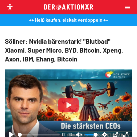
++ Heiß kaufen, eiskalt verdoppeln ++
Söllner: Nvidia bärenstark! "Blutbad"
Xiaomi, Super Micro, BYD, Bitcoin, Xpeng,
Axon, IBM, Ehang, Bitcoin
Play
00:00