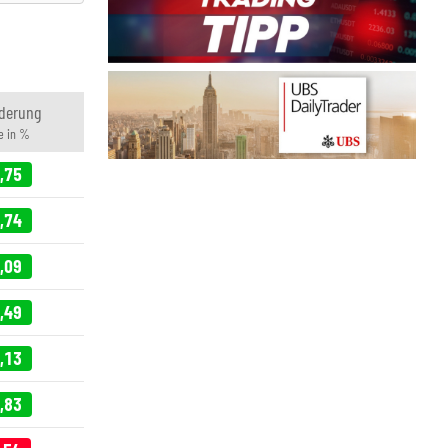
derung
e in %
,75
,74
,09
,49
,13
,83