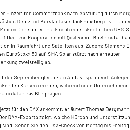
der Einzeltitel: Commerzbank nach Abstufung durch Morg
wächer, Deutz mit Kursfantasie dank Einstieg ins Drohn
Medical Care unter Druck nach einer skeptischen UBS-S
ofitiert von Kooperation mit Qualcomm, Rheinmetall bau
ation in Raumfahrt und Satelliten aus. Zudem: Siemens 
den EuroStoxx 50 auf, SMA Solar stürzt nach erneuter
enkung zweistellig ab.
ibt der September gleich zum Auftakt spannend: Anlege
nkenden Kursen rechnen, während neue Unternehmen
kturdaten das Bild prägen.
jetzt für den DAX ankommt, erläutert Thomas Bergmann 
Der DAX-Experte zeigt, welche Hürden und Unterstützu
 sind. Sehen Sie den DAX-Check von Montag bis Freitag 