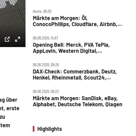
SUSS MicroTec
Heute, 08:30
Märkte am Morgen: Öl,
ConocoPhillips, Cloudflare, Airbnb,
RWE, Daimler Truck
06.08.2026, 14:57
Opening Bell: Merck, PVA TePla,
ettings
PIP
Enter
AppLovin, Western Digital,
fullscreen
MercadoLibre, Albemarle
06.08.2026, 09:26
DAX‑Check: Commerzbank, Deutz,
Henkel, Rheinmetall, Scout24,
Siemens, SUSS MicroTec, United
Internet
06.08.2026, 08:23
Märkte am Morgen: SanDisk, eBay,
ag über
Alphabet, Deutsche Telekom, Qiagen
t, erste
zu
htem
Highlights