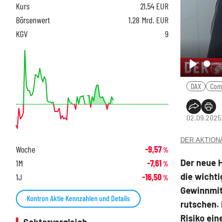
Kurs
21,54
EUR
Börsenwert
1,28 Mrd. EUR
KGV
9
Play
DAX
Com
02.09.2025
DER AKTIONÄR
Woche
-9,57
%
Der neue 
1M
-7,61
%
die wichti
1J
-16,50
%
Gewinnmit
Kontron Aktie Kennzahlen und Details
rutschen. 
Risiko ein