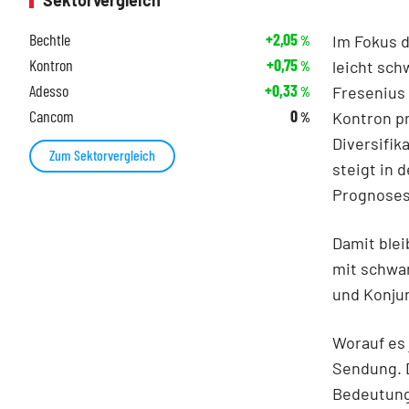
Sektorvergleich
Bechtle
+2,05
Im Fokus 
%
Kontron
+0,75
leicht sch
%
Adesso
+0,33
Fresenius 
%
Cancom
0
Kontron pr
%
Diversifik
Zum Sektorvergleich
steigt in 
Prognoses
Damit ble
mit schwa
und Konjun
Worauf es 
Sendung. 
Bedeutung