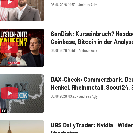
MercadoLibre, Albemarle
06.08.2026, 14:57 ‧ Andreas Agly
SanDisk: Kurseinbruch? Nasdaq
Coinbase, Bitcoin in der Analys
06.08.2026, 10:58 ‧ Andreas Agly
DAX‑Check: Commerzbank, Deu
Henkel, Rheinmetall, Scout24,
SUSS MicroTec, United Interne
06.08.2026, 09:26 ‧ Andreas Agly
UBS DailyTrader: Nvidia ‑ Wide
überboten