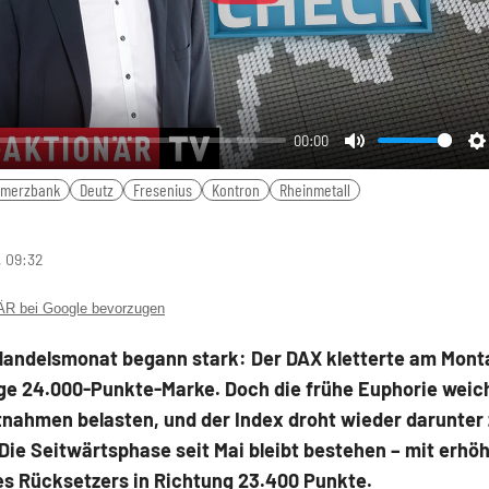
00:00
Mute
S
merzbank
Deutz
Fresenius
Kontron
Rheinmetall
, 09:32
 bei Google bevorzugen
Handelsmonat begann stark: Der DAX kletterte am Mont
ge 24.000-Punkte-Marke. Doch die frühe Euphorie weich
nahmen belasten, und der Index droht wieder darunter 
Die Seitwärtsphase seit Mai bleibt bestehen – mit erhö
es Rücksetzers in Richtung 23.400 Punkte.