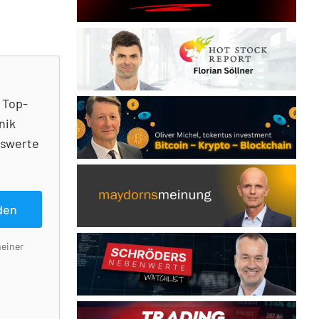
 Top-
nik
nswerte
den
meiner