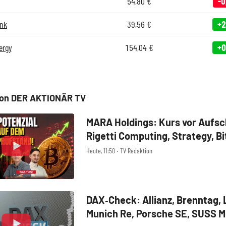
54,80
€
-0
nk
39,56
€
+2
ergy
154,04
€
+0
von DER AKTIONÄR TV
MARA Holdings: Kurs vor Aufs
Rigetti Computing, Strategy, Bi
der Analyse
Heute, 11:50 ‧ TV Redaktion
DAX‑Check: Allianz, Brenntag, 
Munich Re, Porsche SE, SUSS M