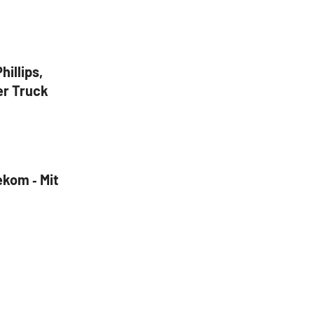
illips,
er Truck
ekom ‑ Mit