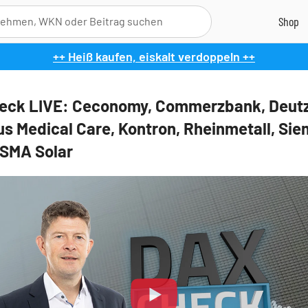
++ Heiß kaufen, eiskalt verdoppeln ++
eck LIVE: Ceconomy, Commerzbank, Deutz
us Medical Care, Kontron, Rheinmetall, Si
 SMA Solar
Play