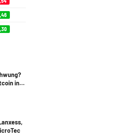
,54
,46
,30
chwung?
tcoin in
Lanxess,
icroTec