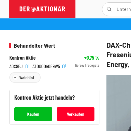
DAX-Ch
Behandelter Wert
Freseni
Kontron Aktie
+0,75
%
Energy,
Börse:
Tradegate
A0X9EJ
AT0000A0E9W5
Watchlist
Kontron
Aktie jetzt handeln?
Kaufen
Verkaufen