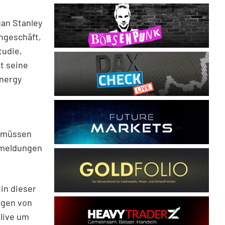
an Stanley
engeschäft,
tudie,
t seine
Energy
r müssen
smeldungen
in dieser
ngen von
live um