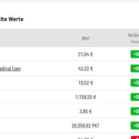
lte Werte
Verän
Wert
Heut
21,54
€
+0
edical Care
42,22
€
+0
10,52
€
+5
1.158,20
€
+0
3,95
€
+0
26.356,92
PKT
+0