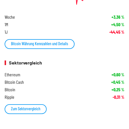
Woche
+3,36
%
1M
+4,50
%
1J
-44,45
%
Bitcoin Währung Kennzahlen und Details
Sektorvergleich
Ethereum
+0,60
%
Bitcoin Cash
+0,45
%
Bitcoin
+0,25
%
Ripple
-0,31
%
Zum Sektorvergleich