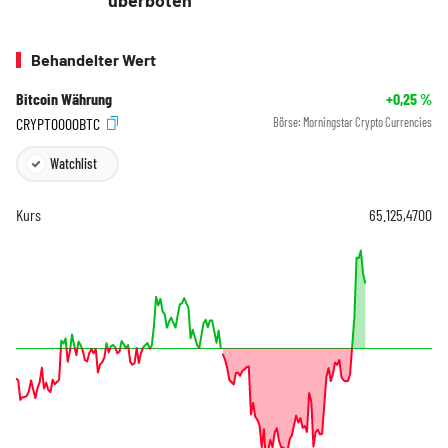
überboten
Behandelter Wert
Bitcoin Währung
+0,25
%
CRYPT0000BTC
Börse:
Morningstar Crypto Currencies
Watchlist
Kurs
65.125,4700