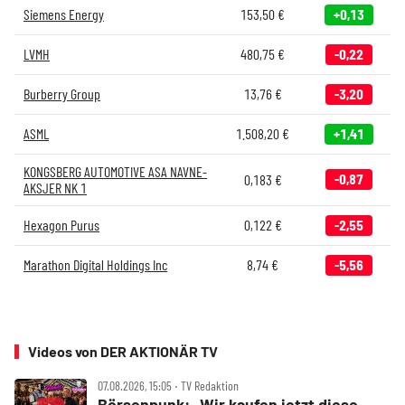
Siemens Energy
153,50
€
+0,13
LVMH
480,75
€
-0,22
Burberry Group
13,76
€
-3,20
ASML
1.508,20
€
+1,41
KONGSBERG AUTOMOTIVE ASA NAVNE-
-0,87
0,183
€
AKSJER NK 1
Hexagon Purus
0,122
€
-2,55
Marathon Digital Holdings Inc
8,74
€
-5,56
Videos von DER AKTIONÄR TV
07.08.2026, 15:05 ‧ TV Redaktion
Börsenpunk: „Wir kaufen jetzt diese