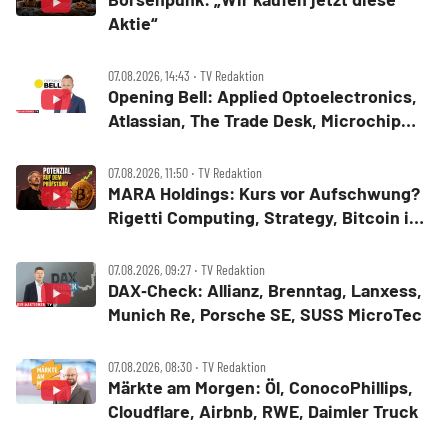
Aktie“
07.08.2026, 14:43 ‧ TV Redaktion
Opening Bell: Applied Optoelectronics,
Atlassian, The Trade Desk, Microchip
Technology, Alphabet, Airbnb, Western
Digital
07.08.2026, 11:50 ‧ TV Redaktion
MARA Holdings: Kurs vor Aufschwung?
Rigetti Computing, Strategy, Bitcoin in
der Analyse
07.08.2026, 09:27 ‧ TV Redaktion
DAX‑Check: Allianz, Brenntag, Lanxess,
Munich Re, Porsche SE, SUSS MicroTec
07.08.2026, 08:30 ‧ TV Redaktion
Märkte am Morgen: Öl, ConocoPhillips,
Cloudflare, Airbnb, RWE, Daimler Truck