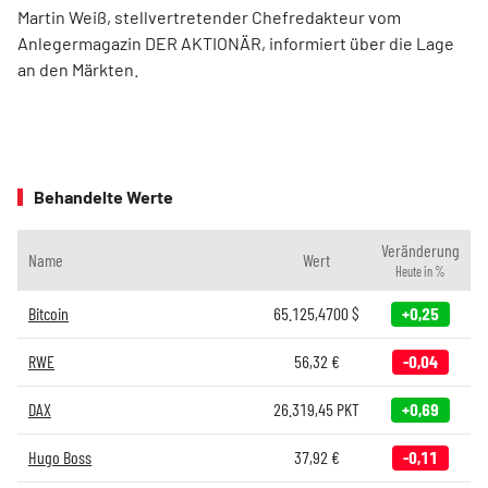
Martin Weiß, stellvertretender Chefredakteur vom
Anlegermagazin DER AKTIONÄR, informiert über die Lage
an den Märkten.
Behandelte Werte
Veränderung
Name
Wert
Heute in %
Bitcoin
65.125,4700
$
+0,25
RWE
56,32
€
-0,04
DAX
26.319,45
PKT
+0,69
Hugo Boss
37,92
€
-0,11