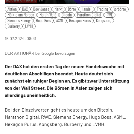
Play
Mute
Settings
PIP
Ente
Aktien
DAX
Dow Jones
Markt
Börse
Handel
Trading
Vorbörse
fulls
Märkte am Morgen
Martin Weiß
Bitcoin
Marathon Digital
RWE
Siemens Energy
Hugo Boss
ASML
Hexagon Purus
Kongsberg
Burberry
LVMH
16.07.2024, 08:31
DER AKTIONÄR bei Google bevorzugen
Der DAX hat den ersten Tag der neuen Handelswoche mit
deutlichen Abschlägen beendet. Heute deutet sich
zunächst ein ruhiger Beginn an. Es gibt zwar Unterstützung
von der Wall Street. Die Börsen in Asien zeigen sich
allerdings uneinheitlich.
Bei den Einzelwerten geht es heute um den Bitcoin,
Marathon Digital, RWE, Siemens Energy, Hugo Boss, ASML,
Hexagon Purus, Kongsberg, Burberry und LVMH.