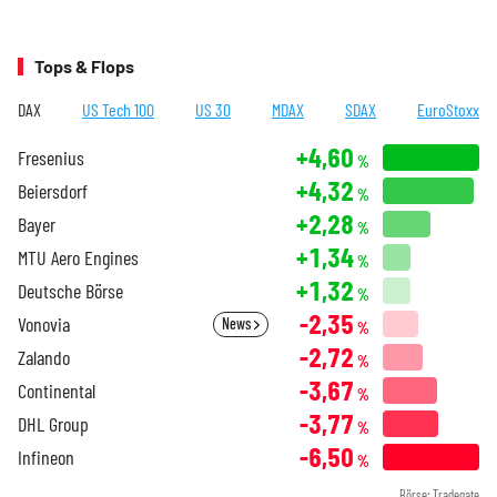
Tops & Flops
DAX
US Tech 100
US 30
MDAX
SDAX
EuroStoxx
+4,60
Fresenius
%
+4,32
Beiersdorf
%
+2,28
Bayer
%
+1,34
MTU Aero Engines
%
+1,32
Deutsche Börse
%
-2,35
Vonovia
News
%
-2,72
Zalando
%
-3,67
Continental
%
-3,77
DHL Group
%
-6,50
Infineon
%
Börse: Tradegate