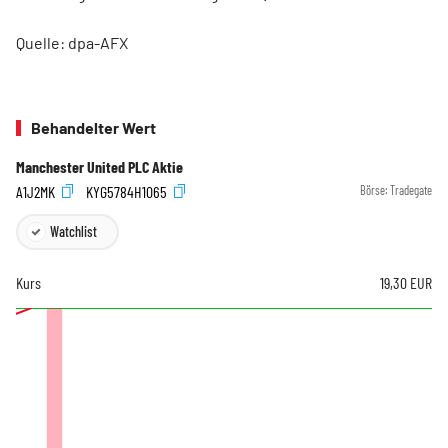
Quelle: dpa-AFX
Behandelter Wert
Manchester United PLC Aktie
A1J2MK
KYG5784H1065
Börse:
Tradegate
Watchlist
Kurs
19,30
EUR