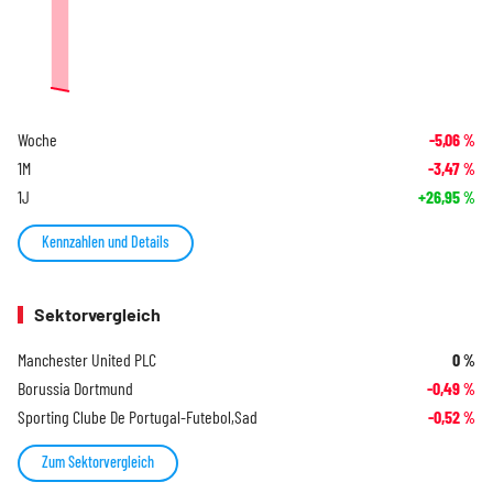
Woche
-5,06
%
1M
-3,47
%
1J
+26,95
%
Kennzahlen und Details
Sektorvergleich
Manchester United PLC
0
%
Borussia Dortmund
-0,49
%
Sporting Clube De Portugal-Futebol,Sad
-0,52
%
Zum Sektorvergleich