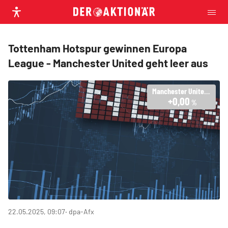
Tottenham Hotspur gewinnen Europa
League - Manchester United geht leer aus
Manchester United PLC
+0,00
%
22.05.2025, 09:07
‧ dpa-Afx