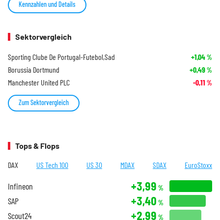
Kennzahlen und Details
Sektorvergleich
Sporting Clube De Portugal-Futebol,Sad
+1,04
%
Borussia Dortmund
+0,49
%
Manchester United PLC
-0,11
%
Zum Sektorvergleich
Tops & Flops
DAX
US Tech 100
US 30
MDAX
SDAX
EuroStoxx
+3,99
Infineon
%
+3,40
SAP
%
+2,99
Scout24
%