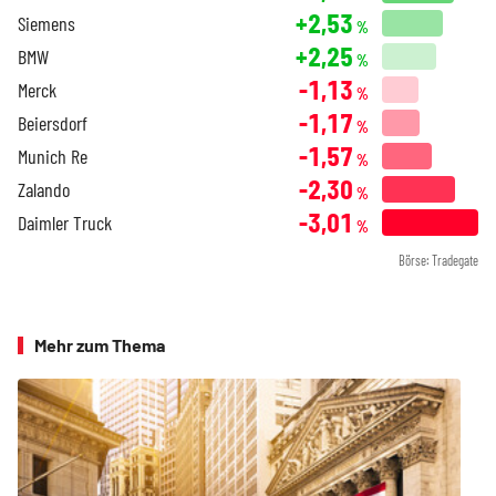
+2,53
Siemens
%
+2,25
BMW
%
-1,13
Merck
%
-1,17
Beiersdorf
%
-1,57
Munich Re
%
-2,30
Zalando
%
-3,01
Daimler Truck
%
Börse: Tradegate
Mehr zum Thema