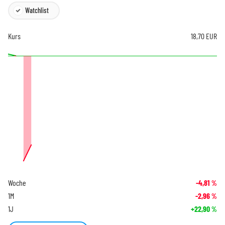
Watchlist
Kurs
18,70
EUR
Woche
-4,81
%
1M
-2,96
%
1J
+22,90
%