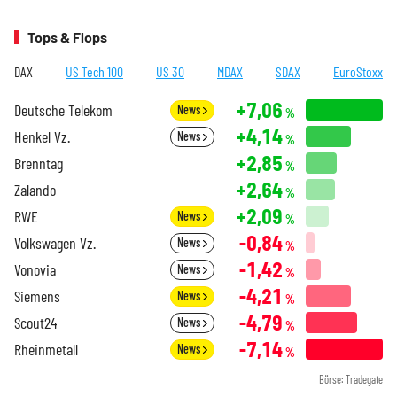
Tops & Flops
DAX
US Tech 100
US 30
MDAX
SDAX
EuroStoxx
+7,06
Deutsche Telekom
News
%
+4,14
Henkel Vz.
News
%
+2,85
Brenntag
%
+2,64
Zalando
%
+2,09
RWE
News
%
-0,84
Volkswagen Vz.
News
%
-1,42
Vonovia
News
%
-4,21
Siemens
News
%
-4,79
Scout24
News
%
-7,14
Rheinmetall
News
%
Börse: Tradegate