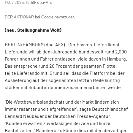
17.07.2025, 18:59
‧ dpa-Afx
DER AKTIONÄR bei Google bevorzugen
(neu: Stellungnahme Wolt)
BERLIN/HAMBURG (dpa-AFX) - Der Essens-Lieferdienst
Lieferando will ab dem Jahresende bundesweit rund 2.000
Fahrerinnen und Fahrer entlassen, viele davon in Hamburg.
Das entspreche rund 20 Prozent der gesamten Flotte,
teilte Lieferando mit. Grund sei, dass die Plattform bei der
Auslieferung auf der sogenannten letzten Meile künftig
stärker mit Subunternehmen zusammenarbeiten werde.
"Die Wettbewerbslandschaft und der Markt ändern sich
immer rasanter und tiefgreifender", sagte Deutschlandchef
Lennard Neubauer der Deutschen Presse-Agentur.
"Kunden erwarten zuverlässigen Service und kurze
Bestellzeiten." Mancherorts könne dies mit den derzeitigen