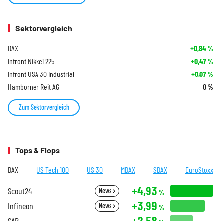
Sektorvergleich
DAX
+0,84
%
Infront Nikkei 225
+0,47
%
Infront USA 30 Industrial
+0,07
%
Hamborner Reit AG
0
%
Zum Sektorvergleich
Tops & Flops
DAX
US Tech 100
US 30
MDAX
SDAX
EuroStoxx
+4,93
Scout24
News
%
+3,99
Infineon
News
%
+2,58
SAP