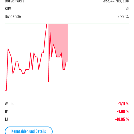
Börsenwert
353,44 Mio. EUR
KGV
29
Dividende
8,98 %
Woche
-1,01
%
1M
-1,68
%
1J
-18,05
%
Kennzahlen und Details