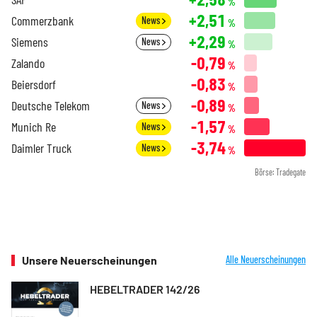
%
+2,51
Commerzbank
News
%
+2,29
Siemens
News
%
-0,79
Zalando
%
-0,83
Beiersdorf
%
-0,89
Deutsche Telekom
News
%
-1,57
Munich Re
News
%
-3,74
Daimler Truck
News
%
Börse: Tradegate
Unsere Neuerscheinungen
Alle Neuerscheinungen
HEBELTRADER 142/26